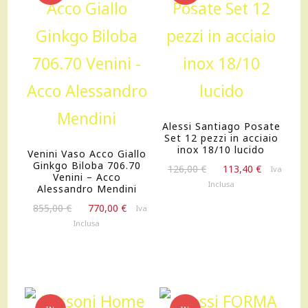
OFFERTA!
OFFERTA!
Alessi Santiago Posate
Set 12 pezzi in acciaio
inox 18/10 lucido
Venini Vaso Acco Giallo
Ginkgo Biloba 706.70
Il
Il
126,00
€
113,40
€
Iva
Venini – Acco
prezzo
prezzo
Inclusa
Alessandro Mendini
originale
attuale
Il
Il
855,00
€
770,00
€
Iva
era:
è:
prezzo
prezzo
Inclusa
126,00 €.
113,40 €.
originale
attuale
era:
è:
855,00 €.
770,00 €.