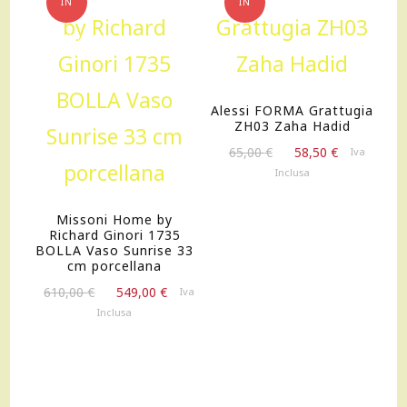
IN
IN
OFFERTA!
OFFERTA!
Alessi FORMA Grattugia
ZH03 Zaha Hadid
Il
Il
65,00
€
58,50
€
Iva
prezzo
prezzo
Inclusa
originale
attuale
era:
è:
Missoni Home by
65,00 €.
58,50 €.
Richard Ginori 1735
BOLLA Vaso Sunrise 33
cm porcellana
Il
Il
610,00
€
549,00
€
Iva
prezzo
prezzo
Inclusa
originale
attuale
era:
è:
610,00 €.
549,00 €.