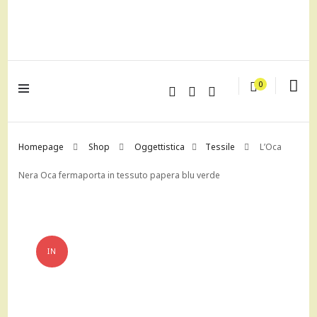
lagrustore.com
0
Homepage
Shop
Oggettistica
Tessile
L’Oca
Nera Oca fermaporta in tessuto papera blu verde
IN
OFFERTA!