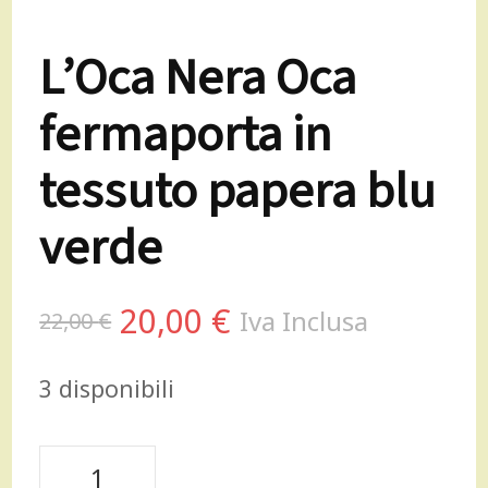
L’Oca Nera Oca
fermaporta in
tessuto papera blu
verde
Il
Il
20,00
€
Iva Inclusa
22,00
€
prezzo
prezzo
3 disponibili
originale
attuale
era:
è:
L'Oca