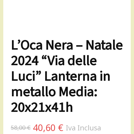
L’Oca Nera – Natale
2024 “Via delle
Luci” Lanterna in
metallo Media:
20x21x41h
Il
Il
40,60
€
Iva Inclusa
58,00
€