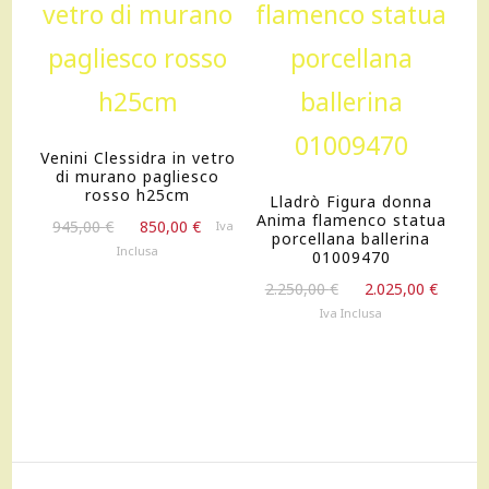
Venini Clessidra in vetro
di murano pagliesco
rosso h25cm
Lladrò Figura donna
Anima flamenco statua
Il
Il
945,00
€
850,00
€
Iva
porcellana ballerina
prezzo
prezzo
Inclusa
01009470
originale
attuale
Il
Il
2.250,00
€
2.025,00
€
era:
è:
prezzo
prezz
Iva Inclusa
945,00 €.
850,00 €.
originale
attua
era:
è:
2.250,00 €.
2.025,