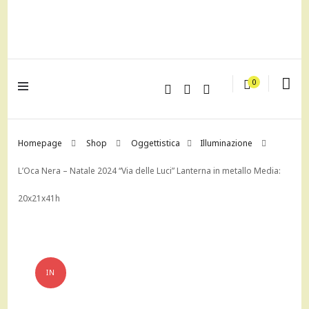
lagrustore.com
0
Homepage
Shop
Oggettistica
Illuminazione
L’Oca Nera – Natale 2024 “Via delle Luci” Lanterna in metallo Media:
20x21x41h
IN
OFFERTA!