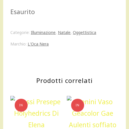
prezzo
prezzo
Esaurito
originale
attuale
era:
è:
Categorie:
Illuminazione
,
Natale
,
Oggettistica
58,00 €.
40,60 €.
Marchio:
L'Oca Nera
Prodotti correlati
IN
IN
OFFERTA!
OFFERTA!