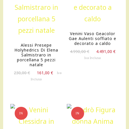
Venini Vaso Geacolor
Gae Aulenti soffiato e
decorato a caldo
Alessi Presepe
Holyhedrics Di Elena
Il
Il
4.990,00
€
4.491,00
€
Salmistraro in
prezzo
prezz
Iva Inclusa
porcellana 5 pezzi
originale
attua
natale
era:
è:
Il
Il
230,00
€
161,00
€
Iva
4.990,00 €.
4.491,
prezzo
prezzo
Inclusa
originale
attuale
era:
è:
230,00 €.
161,00 €.
IN
IN
OFFERTA!
OFFERTA!