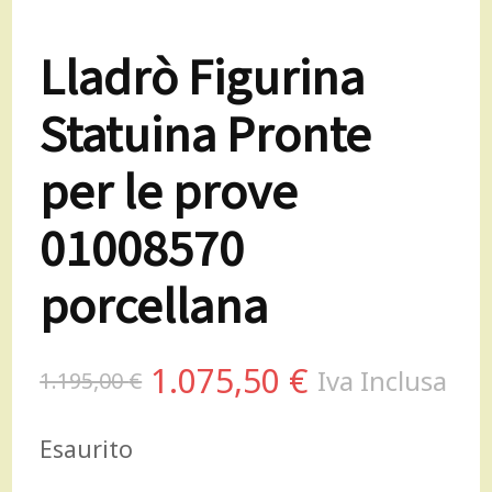
Lladrò Figurina
Statuina Pronte
per le prove
01008570
porcellana
Il
Il
1.075,50
€
Iva Inclusa
1.195,00
€
prezzo
prezzo
Esaurito
originale
attuale