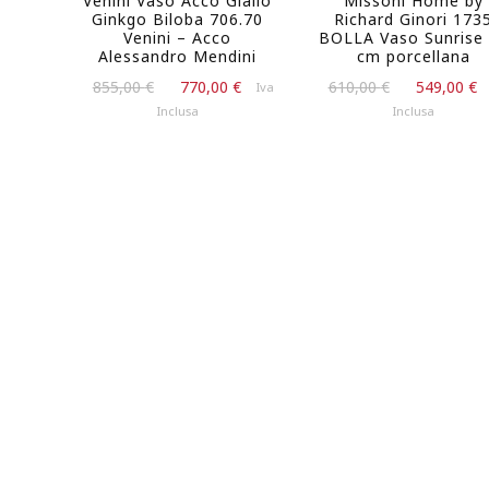
Venini Vaso Acco Giallo
Missoni Home by
58,50 €.
Ginkgo Biloba 706.70
Richard Ginori 173
Venini – Acco
BOLLA Vaso Sunrise
Alessandro Mendini
cm porcellana
Il
Il
Il
855,00
€
770,00
€
610,00
€
549,00
€
Iva
prezzo
prezzo
prezzo
Inclusa
Inclusa
originale
attuale
originale
era:
è:
era:
855,00 €.
770,00 €.
610,00 €.