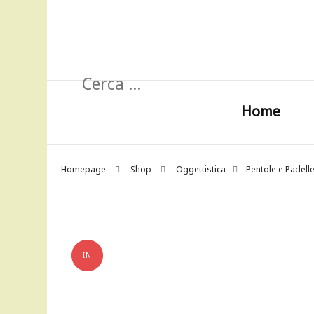
Ricerca
per:
Home
Homepage
Shop
Oggettistica
Pentole e Padell
IN
OFFERTA!