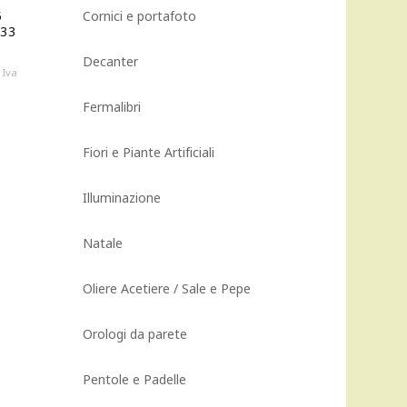
5
Cornici e portafoto
 33
Decanter
Il
Iva
prezzo
Fermalibri
attuale
è:
549,00 €.
Fiori e Piante Artificiali
Illuminazione
Natale
Oliere Acetiere / Sale e Pepe
Orologi da parete
Pentole e Padelle