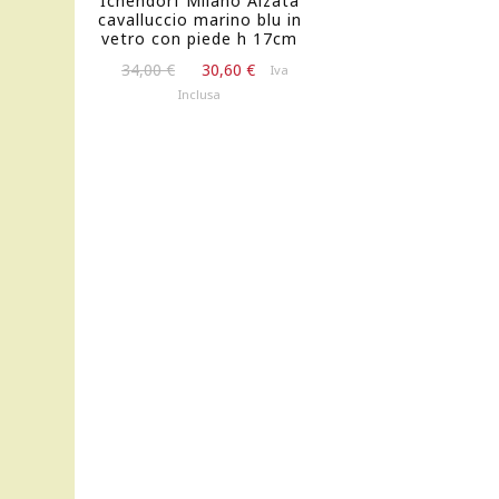
Ichendorf Milano Alzata
65,00 €.
cavalluccio marino blu in
vetro con piede h 17cm
Il
Il
34,00
€
30,60
€
Iva
prezzo
prezzo
Inclusa
originale
attuale
era:
è:
34,00 €.
30,60 €.