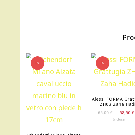
Pro
IN
IN
OFFERTA!
OFFERTA!
Alessi FORMA Grat
ZH03 Zaha Had
Il
65,00
€
58,50
€
prezzo
Inclusa
originale
era: