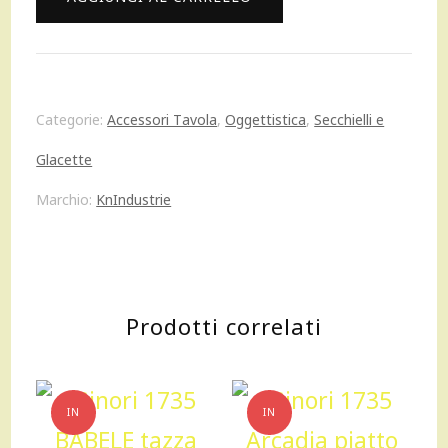
108,00 €.
97,00 €.
Secchiello
champagne
glacette
Categorie:
Accessori Tavola
,
Oggettistica
,
Secchielli e
oro
Glacette
quantità
Marchio:
KnIndustrie
Prodotti correlati
IN
IN