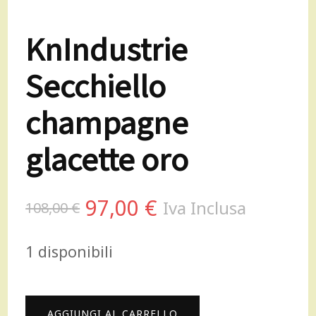
KnIndustrie
Secchiello
champagne
glacette oro
Il
Il
97,00
€
Iva Inclusa
108,00
€
prezzo
prezzo
1 disponibili
originale
attuale
era:
è:
KnIndustrie
AGGIUNGI AL CARRELLO