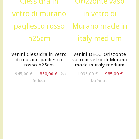
OFFERTA!
OFFERTA!
Venini Clessidra in vetro
Venini DECO Orizzonte
di murano pagliesco
vaso in vetro di Murano
rosso h25cm
made in italy medium
Il
Il
Il
Il
945,00
€
850,00
€
1.095,00
€
985,00
€
Iva
prezzo
prezzo
prezzo
prezz
Inclusa
Iva Inclusa
originale
attuale
originale
attual
era:
è:
era:
è:
945,00 €.
850,00 €.
1.095,00 €.
985,00