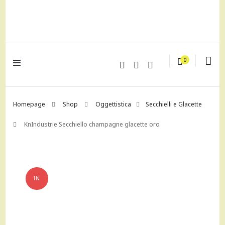
lagrustore.com
0
Homepage
Shop
Oggettistica
Secchielli e Glacette
KnIndustrie Secchiello champagne glacette oro
IN
OFFERTA!