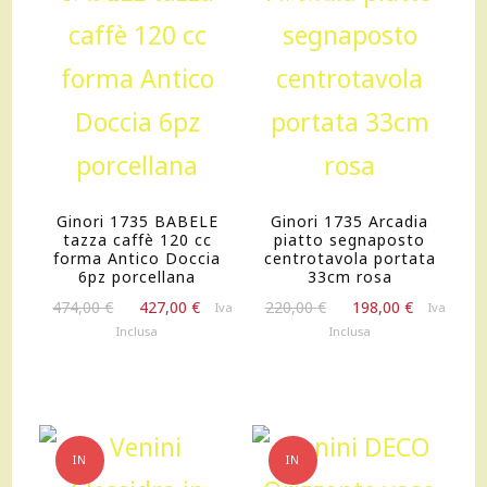
OFFERTA!
OFFERTA!
Ginori 1735 BABELE
Ginori 1735 Arcadia
tazza caffè 120 cc
piatto segnaposto
forma Antico Doccia
centrotavola portata
6pz porcellana
33cm rosa
Il
Il
Il
Il
474,00
€
427,00
€
220,00
€
198,00
€
Iva
Iva
prezzo
prezzo
prezzo
prezzo
Inclusa
Inclusa
originale
attuale
originale
attuale
era:
è:
era:
è:
474,00 €.
427,00 €.
220,00 €.
198,00 €.
IN
IN