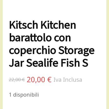
Kitsch Kitchen
barattolo con
coperchio Storage
Jar Sealife Fish S
Il
Il
20,00
€
Iva Inclusa
22,00
€
prezzo
prezzo
1 disponibili
originale
attuale