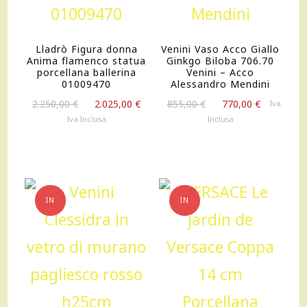
Lladrò Figura donna
Venini Vaso Acco Giallo
Anima flamenco statua
Ginkgo Biloba 706.70
porcellana ballerina
Venini – Acco
01009470
Alessandro Mendini
Il
Il
Il
Il
2.250,00
€
2.025,00
€
855,00
€
770,00
€
Iva
prezzo
prezzo
prezzo
prezzo
Iva Inclusa
Inclusa
originale
attuale
originale
attuale
era:
è:
era:
è:
2.250,00 €.
2.025,00 €.
855,00 €.
770,00 €.
IN
IN
OFFERTA!
OFFERTA!