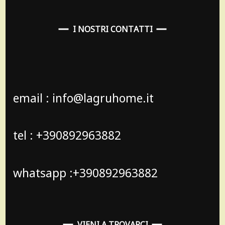
I NOSTRI CONTATTI
email : info@lagruhome.it
tel : +390892963882
whatsapp :+390892963882
VIENI A TROVARCI