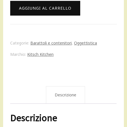
era:
è:
Kitsch
AGGIUNGI AL CARRELLO
22,00 €.
20,00 €.
Kitchen
barattolo
con
Categorie:
Barattoli e contenitori
,
Oggettistica
coperchio
Marchio:
Kitsch Kitchen
Storage
Jar
Sealife
Fish
Descrizione
S
Descrizione
quantità