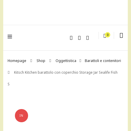
lagrustore.com
0
Homepage
Shop
Oggettistica
Barattoli e contenitori
Kitsch Kitchen barattolo con coperchio Storage Jar Sealife Fish
S
IN
OFFERTA!