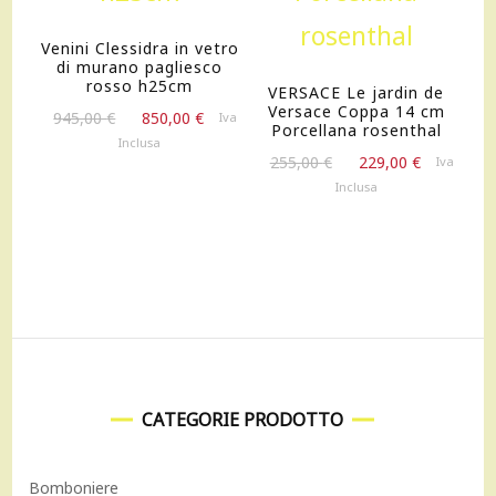
Venini Clessidra in vetro
di murano pagliesco
rosso h25cm
VERSACE Le jardin de
Versace Coppa 14 cm
Il
Il
945,00
€
850,00
€
Iva
Porcellana rosenthal
prezzo
prezzo
Inclusa
Il
Il
originale
attuale
255,00
€
229,00
€
Iva
prezzo
prezzo
era:
è:
Inclusa
originale
attuale
945,00 €.
850,00 €.
era:
è:
255,00 €.
229,00 €.
CATEGORIE PRODOTTO
Bomboniere