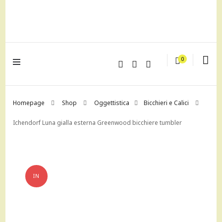
lagrustore.com
0
Homepage
Shop
Oggettistica
Bicchieri e Calici
Ichendorf Luna gialla esterna Greenwood bicchiere tumbler
IN
OFFERTA!