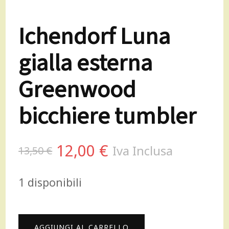
Ichendorf Luna
gialla esterna
Greenwood
bicchiere tumbler
Il
Il
12,00
€
Iva Inclusa
13,50
€
prezzo
prezzo
1 disponibili
originale
attuale
era:
è:
Ichendorf
AGGIUNGI AL CARRELLO