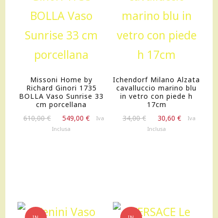
Missoni Home by
Ichendorf Milano Alzata
Richard Ginori 1735
cavalluccio marino blu
BOLLA Vaso Sunrise 33
in vetro con piede h
cm porcellana
17cm
Il
Il
Il
Il
610,00
€
549,00
€
34,00
€
30,60
€
Iva
Iva
prezzo
prezzo
prezzo
prezzo
Inclusa
Inclusa
originale
attuale
originale
attuale
era:
è:
era:
è:
610,00 €.
549,00 €.
34,00 €.
30,60 €.
IN
IN