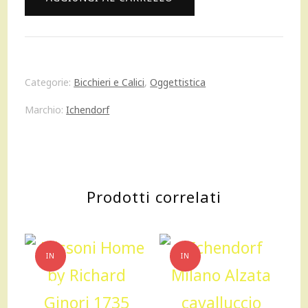
13,50 €.
12,00 €.
Luna
gialla
esterna
Categorie:
Bicchieri e Calici
,
Oggettistica
Greenwood
Marchio:
Ichendorf
bicchiere
tumbler
quantità
Prodotti correlati
IN
IN
OFFERTA!
OFFERTA!