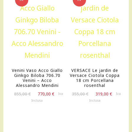
OFFERTA!
OFFERTA!
Venini Vaso Acco Giallo
VERSACE Le jardin de
Ginkgo Biloba 706.70
Versace Ciotola Coppa
Venini – Acco
18 cm Porcellana
Alessandro Mendini
rosenthal
Il
Il
Il
Il
855,00
€
770,00
€
355,00
€
319,00
€
Iva
Iva
prezzo
prezzo
prezzo
prezzo
Inclusa
Inclusa
originale
attuale
originale
attuale
era:
è:
era:
è:
855,00 €.
770,00 €.
355,00 €.
319,00 €.