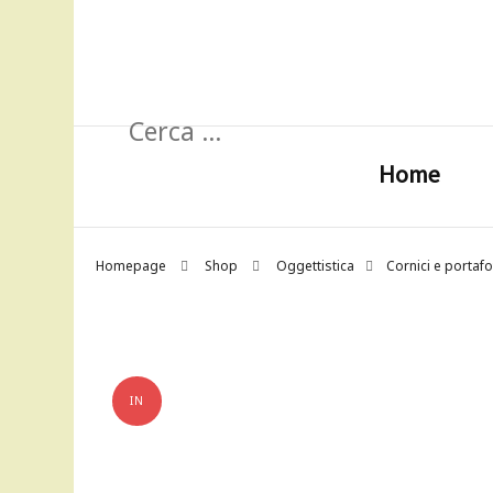
Ricerca
per:
Home
Homepage
Shop
Oggettistica
Cornici e portaf
IN
OFFERTA!