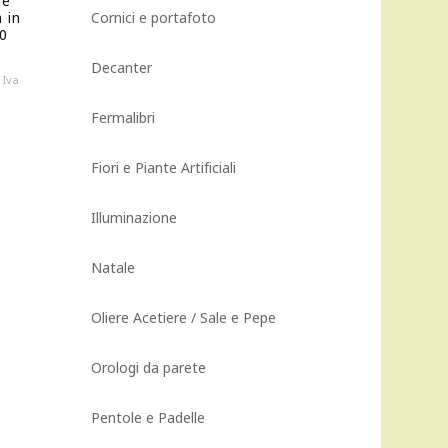
ue
 in
Cornici e portafoto
0
Decanter
Il
Iva
prezzo
Fermalibri
attuale
è:
288,00 €.
Fiori e Piante Artificiali
Illuminazione
Natale
Oliere Acetiere / Sale e Pepe
Orologi da parete
Pentole e Padelle