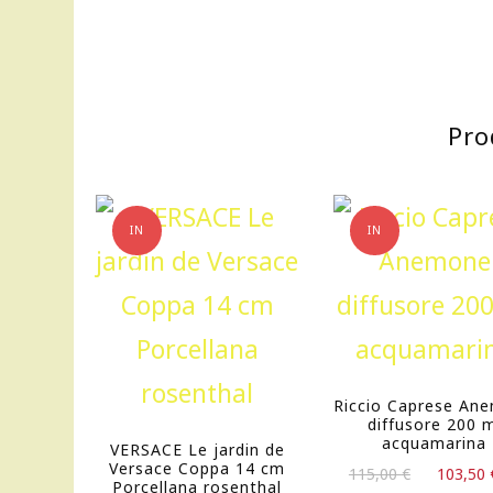
Pro
IN
IN
OFFERTA!
OFFERTA!
Riccio Caprese An
diffusore 200 
acquamarina
VERSACE Le jardin de
Versace Coppa 14 cm
Il
115,00
€
103,50
Porcellana rosenthal