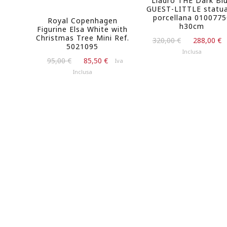
Lladrò THE Dark Bl
prezzo
GUEST-LITTLE statua
attuale
porcellana 0100775
Royal Copenhagen
è:
h30cm
Figurine Elsa White with
103,50 €.
Christmas Tree Mini Ref.
Il
320,00
€
288,00
€
5021095
prezzo
Inclusa
Il
Il
originale
95,00
€
85,50
€
Iva
prezzo
prezzo
era:
Inclusa
originale
attuale
320,00 €.
era:
è:
95,00 €.
85,50 €.