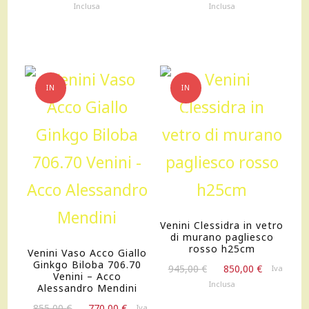
prezzo
prezzo
prezzo
prezzo
Inclusa
Inclusa
originale
attuale
originale
attuale
era:
è:
era:
è:
355,00 €.
319,00 €.
220,00 €.
198,00 €.
IN
IN
OFFERTA!
OFFERTA!
Venini Clessidra in vetro
di murano pagliesco
rosso h25cm
Venini Vaso Acco Giallo
Ginkgo Biloba 706.70
Il
Il
945,00
€
850,00
€
Iva
Venini – Acco
prezzo
prezzo
Inclusa
Alessandro Mendini
originale
attuale
Il
Il
855,00
€
770,00
€
Iva