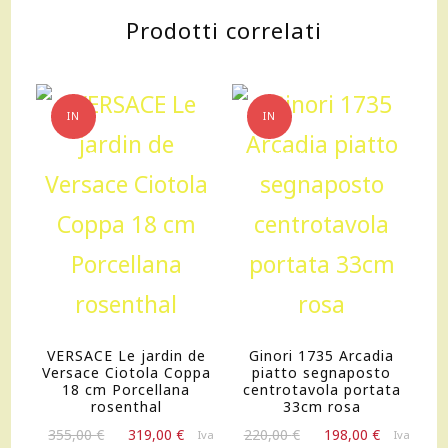
bacchette
Prodotti correlati
incluse
quantità
IN
IN
OFFERTA!
OFFERTA!
VERSACE Le jardin de
Ginori 1735 Arcadia
Versace Ciotola Coppa
piatto segnaposto
18 cm Porcellana
centrotavola portata
rosenthal
33cm rosa
Il
Il
Il
Il
355,00
€
319,00
€
220,00
€
198,00
€
Iva
Iva