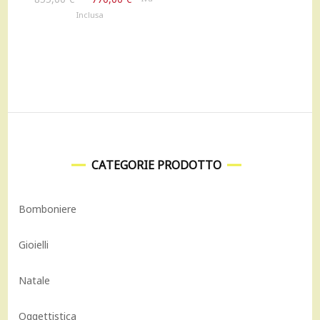
era:
è:
prezzo
prezzo
Inclusa
945,00 €.
850,00 €.
originale
attuale
era:
è:
855,00 €.
770,00 €.
CATEGORIE PRODOTTO
Bomboniere
Gioielli
Natale
Oggettistica