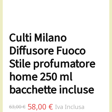
Culti Milano
Diffusore Fuoco
Stile profumatore
home 250 ml
bacchette incluse
Il
Il
58,00
€
Iva Inclusa
63,00
€