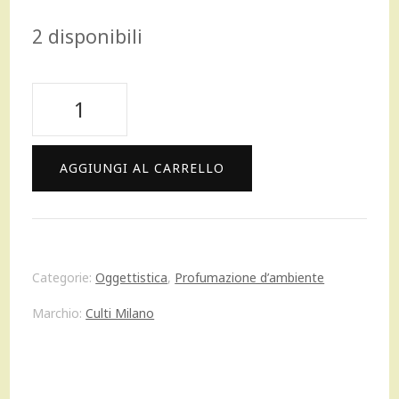
prezzo
prezzo
2 disponibili
originale
attuale
era:
è:
Culti
63,00 €.
58,00 €.
Milano
Diffusore
AGGIUNGI AL CARRELLO
Fuoco
Stile
profumatore
Categorie:
Oggettistica
,
Profumazione d’ambiente
home
Marchio:
Culti Milano
250
ml