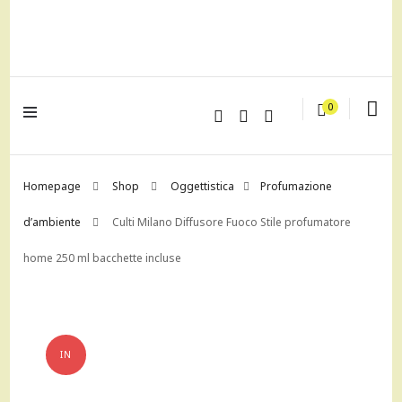
lagrustore.com
0
Homepage
Shop
Oggettistica
Profumazione
d’ambiente
Culti Milano Diffusore Fuoco Stile profumatore
home 250 ml bacchette incluse
IN
OFFERTA!