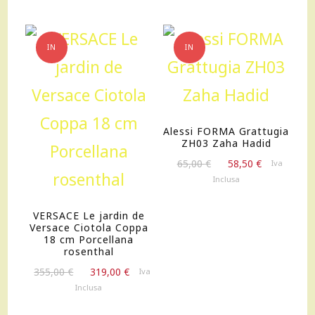
855,00 €.
770,00 €.
IN
IN
OFFERTA!
OFFERTA!
Alessi FORMA Grattugia
ZH03 Zaha Hadid
Il
Il
65,00
€
58,50
€
Iva
prezzo
prezzo
Inclusa
originale
attuale
era:
è:
VERSACE Le jardin de
65,00 €.
58,50 €.
Versace Ciotola Coppa
18 cm Porcellana
rosenthal
Il
Il
355,00
€
319,00
€
Iva
prezzo
prezzo
Inclusa
originale
attuale
era:
è: