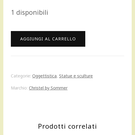
prezzo
prezzo
1 disponibili
originale
attuale
era:
è:
CHRISTEL
AGGIUNGI AL CARRELLO
159,00 €.
143,00 €.
BY
SOMMER
Ariete
Categorie:
Oggettistica
,
Statue e sculture
UOMO
Marchio:
Christel by Sommer
segno
ZODIACALE
zodiac
Prodotti correlati
in