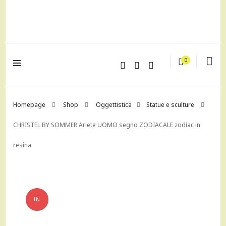
lagrustore.com
0
Homepage
Shop
Oggettistica
Statue e sculture
CHRISTEL BY SOMMER Ariete UOMO segno ZODIACALE zodiac in
resina
IN
OFFERTA!