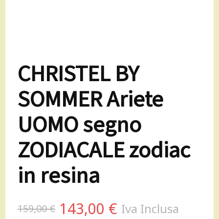
CHRISTEL BY
SOMMER Ariete
UOMO segno
ZODIACALE zodiac
in resina
Il
Il
143,00
€
Iva Inclusa
159,00
€