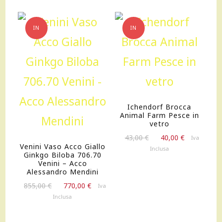
resina
quantità
IN
IN
OFFERTA!
OFFERTA!
Ichendorf Brocca
Animal Farm Pesce in
vetro
Il
Il
43,00
€
40,00
€
Iva
Venini Vaso Acco Giallo
prezzo
prezzo
Inclusa
Ginkgo Biloba 706.70
originale
attuale
Venini – Acco
era:
è:
Alessandro Mendini
43,00 €.
40,00 €.
Il
Il
855,00
€
770,00
€
Iva
prezzo
prezzo
Inclusa
originale
attuale
era:
è: