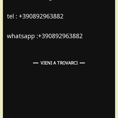
tel : +390892963882
whatsapp :+390892963882
VIENI A TROVARCI