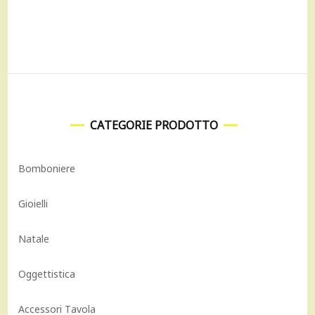
era:
è:
220,00 €.
198,00 €.
CATEGORIE PRODOTTO
Bomboniere
Gioielli
Natale
Oggettistica
Accessori Tavola