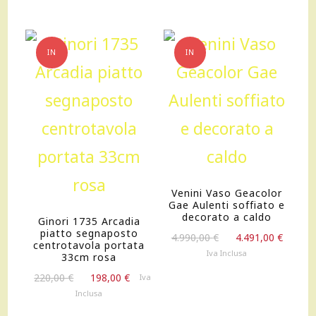
IN
IN
OFFERTA!
OFFERTA!
Venini Vaso Geacolor
Gae Aulenti soffiato e
decorato a caldo
Ginori 1735 Arcadia
piatto segnaposto
Il
Il
4.990,00
€
4.491,00
€
centrotavola portata
prezzo
prezz
Iva Inclusa
33cm rosa
originale
attua
Il
Il
220,00
€
198,00
€
Iva
era:
è:
prezzo
prezzo
Inclusa
4.990,00 €.
4.491,
originale
attuale