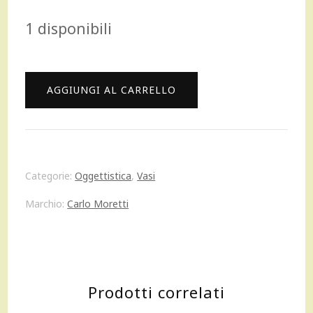
prezzo
prezzo
1 disponibili
originale
attuale
era:
è:
Carlo
AGGIUNGI AL CARRELLO
417,00 €.
375,00 €.
Moretti
I
Piccoli
Categorie:
Oggettistica
,
Vasi
Edomon
Marchio:
Carlo Moretti
vaso
in
vetro
Prodotti correlati
di