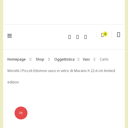
lagrustore.com
0
Homepage
Shop
Oggettistica
Vasi
Carlo
Moretti I Piccoli Edomon vaso in vetro di Murano h 22.6 cm limited
edition
IN
OFFERTA!