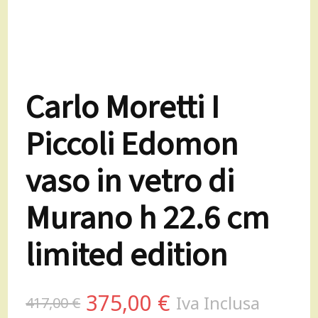
Carlo Moretti I
Piccoli Edomon
vaso in vetro di
Murano h 22.6 cm
limited edition
Il
Il
375,00
€
Iva Inclusa
417,00
€