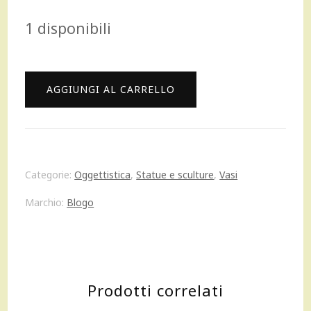
prezzo
prezzo
1 disponibili
originale
attuale
era:
è:
Blogo
AGGIUNGI AL CARRELLO
50,00 €.
45,00 €.
Design
Universe
27
Categorie:
Oggettistica
,
Statue e sculture
,
Vasi
CM
Marchio:
Blogo
vaso
Collezione
Icons
Prodotti correlati
Poliresina