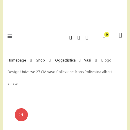
lagrustore.com
0
Homepage
Shop
Oggettistica
Vasi
Blogo
Design Universe 27 CM vaso Collezione Icons Poliresina albert
einstein
IN
OFFERTA!