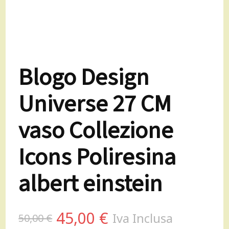
Blogo Design
Universe 27 CM
vaso Collezione
Icons Poliresina
albert einstein
Il
Il
45,00
€
Iva Inclusa
50,00
€