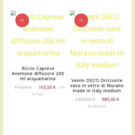
220,00 €.
198,00 €.
355,00 €.
319,00 €.
IN
IN
OFFERTA!
OFFERTA!
Riccio Caprese
Anemone diffusore 200
ml acquamarina
Venini DECO Orizzonte
vaso in vetro di Murano
Il
Il
115,00
€
103,50
€
Iva
made in italy medium
prezzo
prezzo
Inclusa
Il
Il
originale
attuale
1.095,00
€
985,00
€
prezzo
prezz
era:
è:
Iva Inclusa
originale
attual
115,00 €.
103,50 €.
era:
è:
1.095,00 €.
985,00