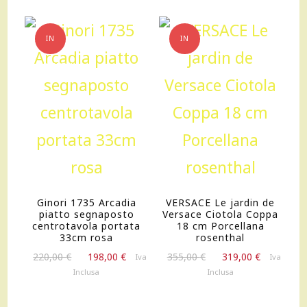
albert
einstein
IN
IN
quantità
OFFERTA!
OFFERTA!
Ginori 1735 Arcadia
VERSACE Le jardin de
piatto segnaposto
Versace Ciotola Coppa
centrotavola portata
18 cm Porcellana
33cm rosa
rosenthal
Il
Il
Il
Il
220,00
€
198,00
€
355,00
€
319,00
€
Iva
Iva
prezzo
prezzo
prezzo
prezzo
Inclusa
Inclusa
originale
attuale
originale
attuale
era:
è:
era:
è: