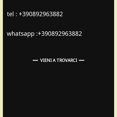
tel : +390892963882
whatsapp :+390892963882
VIENI A TROVARCI