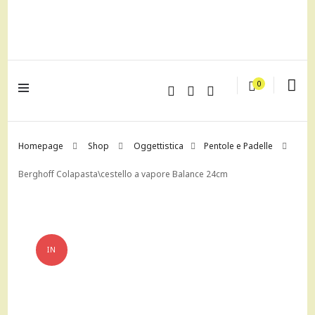
lagrustore.com
0
Homepage
Shop
Oggettistica
Pentole e Padelle
Berghoff Colapasta\cestello a vapore Balance 24cm
IN
OFFERTA!