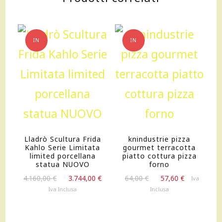
IN
IN
OFFERTA!
OFFERTA!
Lladrò Scultura Frida
knindustrie pizza
Kahlo Serie Limitata
gourmet terracotta
limited porcellana
piatto cottura pizza
statua NUOVO
forno
Il
Il
Il
Il
4.160,00
€
3.744,00
€
64,00
€
57,60
€
Iva
prezzo
prezzo
prezzo
prezzo
Iva Inclusa
Inclusa
originale
attuale
originale
attuale
era:
è:
era:
è:
4.160,00 €.
3.744,00 €.
64,00 €.
57,60 €.