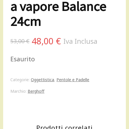
a vapore Balance
24cm
Il
Il
48,00
€
Iva Inclusa
53,00
€
prezzo
prezzo
Esaurito
originale
attuale
era:
è:
Categorie:
Oggettistica
,
Pentole e Padelle
53,00 €.
48,00 €.
Marchio:
Berghoff
Prodotti correlati