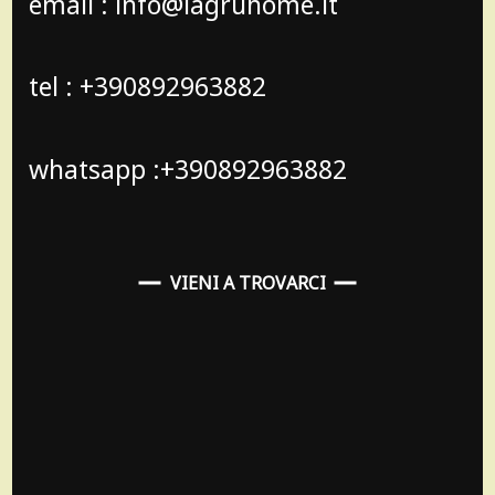
email : info@lagruhome.it
tel : +390892963882
whatsapp :+390892963882
VIENI A TROVARCI