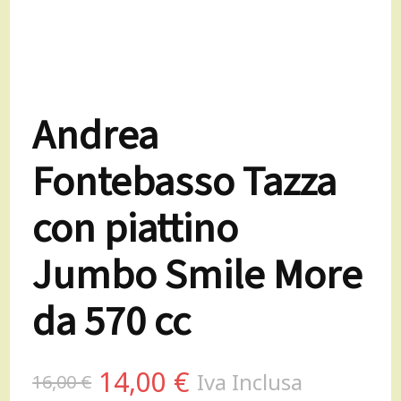
Andrea
Fontebasso Tazza
con piattino
Jumbo Smile More
da 570 cc
Il
Il
14,00
€
Iva Inclusa
16,00
€