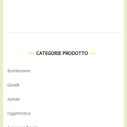
era:
è:
474,00 €.
427,00 €.
230,00 €.
161,00 €.
CATEGORIE PRODOTTO
Bomboniere
Gioielli
Natale
Oggettistica