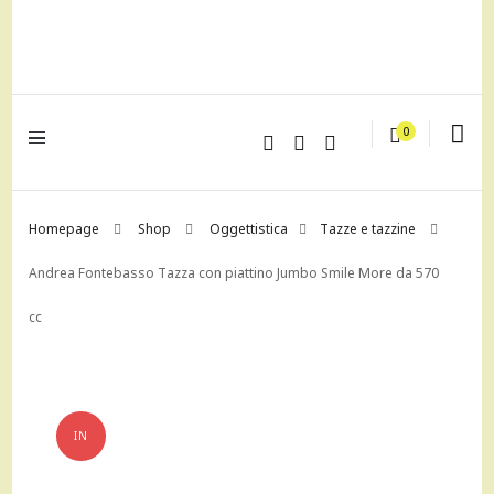
lagrustore.com
0
Homepage
Shop
Oggettistica
Tazze e tazzine
Andrea Fontebasso Tazza con piattino Jumbo Smile More da 570
cc
IN
OFFERTA!