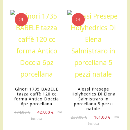
610,00 €.
549,00 €.
IN
IN
OFFERTA!
OFFERTA!
Ginori 1735 BABELE
Alessi Presepe
tazza caffè 120 cc
Holyhedrics Di Elena
forma Antico Doccia
Salmistraro in
6pz porcellana
porcellana 5 pezzi
natale
Il
Il
474,00
€
427,00
€
Iva
Il
Il
230,00
€
161,00
€
prezzo
prezzo
Iva
Inclusa
prezzo
prezzo
originale
attuale
Inclusa
originale
attuale
era:
è: