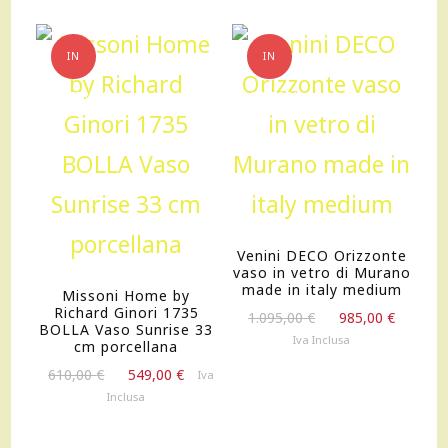
570
cc
IN
IN
quantità
OFFERTA!
OFFERTA!
Venini DECO Orizzonte
vaso in vetro di Murano
made in italy medium
Missoni Home by
Richard Ginori 1735
Il
Il
1.095,00
€
985,00
€
BOLLA Vaso Sunrise 33
prezzo
prezz
Iva Inclusa
cm porcellana
originale
attual
Il
Il
610,00
€
549,00
€
Iva
era:
è:
prezzo
prezzo
Inclusa
1.095,00 €.
985,00
originale
attuale
era:
è: