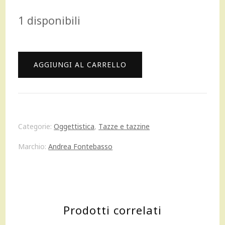
prezzo
prezzo
1 disponibili
originale
attuale
era:
è:
Andrea
AGGIUNGI AL CARRELLO
16,00 €.
14,00 €.
Fontebasso
Tazza
con
Categorie:
Oggettistica
,
Tazze e tazzine
piattino
Marchio:
Andrea Fontebasso
Jumbo
Smile
More
Prodotti correlati
da