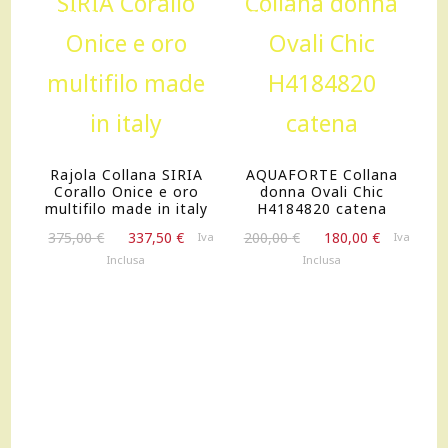
OFFERTA!
OFFERTA!
Rajola Collana SIRIA
AQUAFORTE Collana
Corallo Onice e oro
donna Ovali Chic
multifilo made in italy
H4184820 catena
Il
Il
Il
Il
375,00
€
337,50
€
200,00
€
180,00
€
Iva
Iva
prezzo
prezzo
prezzo
prezzo
Inclusa
Inclusa
originale
attuale
originale
attuale
era:
è:
era:
è:
375,00 €.
337,50 €.
200,00 €.
180,00 €.