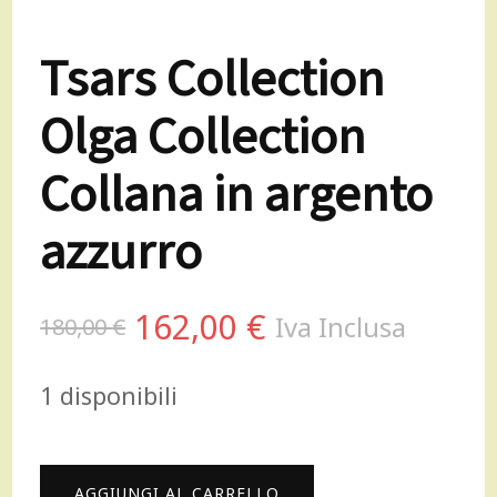
Tsars Collection
Olga Collection
Collana in argento
azzurro
Il
Il
162,00
€
Iva Inclusa
180,00
€
prezzo
prezzo
1 disponibili
originale
attuale
era:
è:
Tsars
AGGIUNGI AL CARRELLO