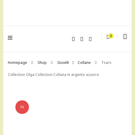
lagrustore.com
0
Homepage
Shop
Gioielli
Collane
Tsars
Collection Olga Collection Collana in argento azzurro
IN
OFFERTA!