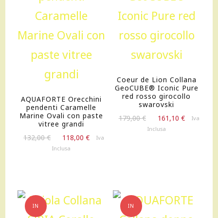
Coeur de Lion Collana
GeoCUBE® Iconic Pure
red rosso girocollo
AQUAFORTE Orecchini
swarovski
pendenti Caramelle
Marine Ovali con paste
Il
Il
179,00
€
161,10
€
Iva
vitree grandi
prezzo
prezzo
Inclusa
Il
Il
originale
attuale
132,00
€
118,00
€
Iva
prezzo
prezzo
era:
è:
Inclusa
originale
attuale
179,00 €.
161,10 €.
era:
è:
132,00 €.
118,00 €.
IN
IN