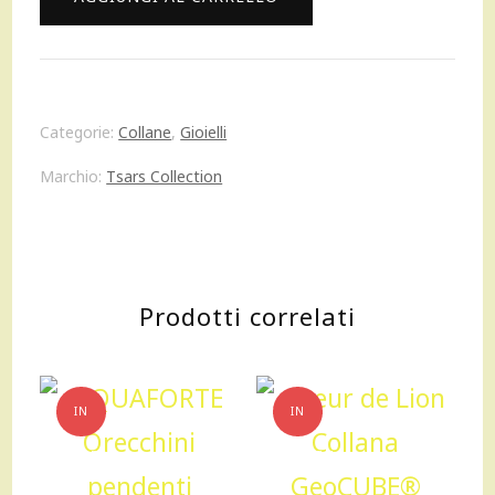
180,00 €.
162,00 €.
Collection
Olga
Collection
Categorie:
Collane
,
Gioielli
Collana
Marchio:
Tsars Collection
in
argento
azzurro
Prodotti correlati
quantità
IN
IN
OFFERTA!
OFFERTA!