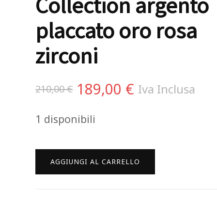
Collection argento
placcato oro rosa
zirconi
Il
Il
189,00
€
Iva Inclusa
210,00
€
prezzo
prezzo
1 disponibili
originale
attuale
era:
è:
Tsars
AGGIUNGI AL CARRELLO
210,00 €.
189,00 €.
Collection
Collana
Alexandra