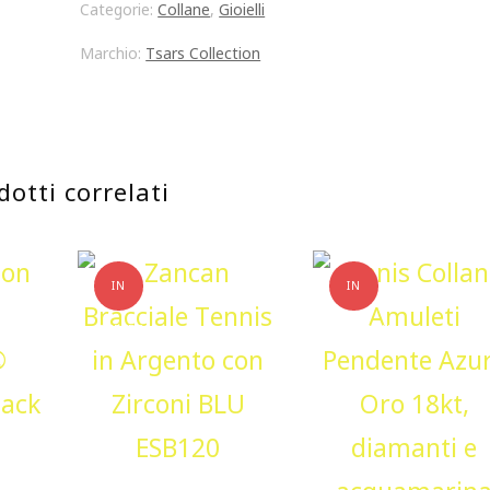
Categorie:
Collane
,
Gioielli
Collection
Marchio:
Tsars Collection
argento
placcato
oro
dotti correlati
rosa
zirconi
quantità
IN
IN
OFFERTA!
OFFERTA!