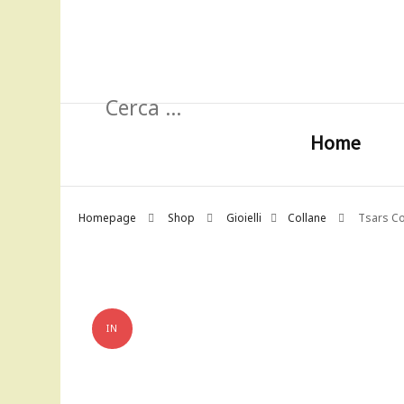
Ricerca
per:
Home
Homepage
Shop
Gioielli
Collane
Tsars Co
IN
OFFERTA!