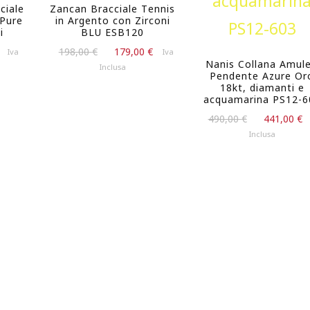
ciale
Zancan Bracciale Tennis
Pure
in Argento con Zirconi
i
BLU ESB120
Il
Il
Il
198,00
€
179,00
€
Iva
Iva
Nanis Collana Amule
prezzo
prezzo
prezzo
Inclusa
Pendente Azure Or
attuale
originale
attuale
18kt, diamanti e
è:
era:
è:
acquamarina PS12-6
80,10 €.
198,00 €.
179,00 €.
Il
490,00
€
441,00
€
prezzo
Inclusa
originale
era:
490,00 €.