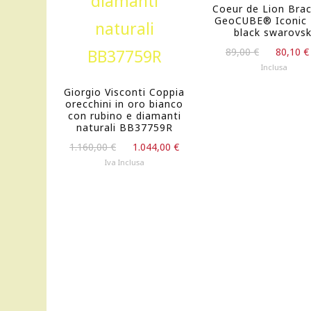
Coeur de Lion Brac
GeoCUBE® Iconic 
black swarovsk
Il
89,00
€
80,10
€
prezzo
Inclusa
originale
Giorgio Visconti Coppia
era:
orecchini in oro bianco
89,00 €.
con rubino e diamanti
naturali BB37759R
Il
Il
1.160,00
€
1.044,00
€
prezzo
prezzo
Iva Inclusa
originale
attuale
era:
è:
1.160,00 €.
1.044,00 €.