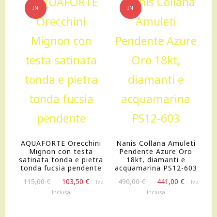
IN
IN
OFFERTA!
OFFERTA!
AQUAFORTE Orecchini
Nanis Collana Amuleti
Mignon con testa
Pendente Azure Oro
satinata tonda e pietra
18kt, diamanti e
tonda fucsia pendente
acquamarina PS12-603
Il
Il
Il
Il
115,00
€
103,50
€
490,00
€
441,00
€
Iva
Iva
prezzo
prezzo
prezzo
prezzo
Inclusa
Inclusa
originale
attuale
originale
attuale
era:
è:
era:
è: