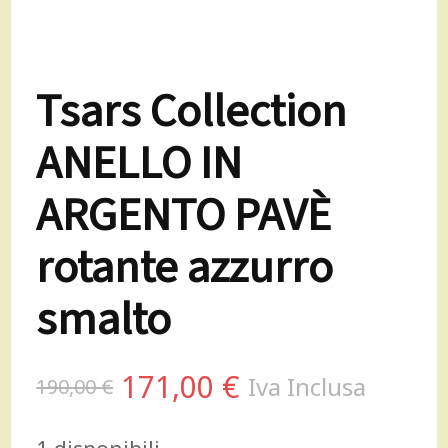
Tsars Collection
ANELLO IN
ARGENTO PAVÈ
rotante azzurro
smalto
Il
Il
171,00
€
Iva Inclusa
190,00
€
prezzo
prezzo