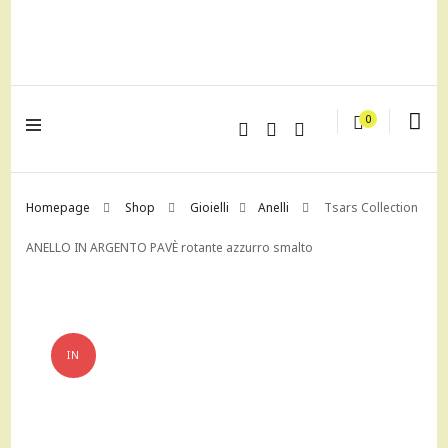
lagrustore.com
0
Homepage
Shop
Gioielli
Anelli
Tsars Collection
ANELLO IN ARGENTO PAVÈ rotante azzurro smalto
IN
OFFERTA!