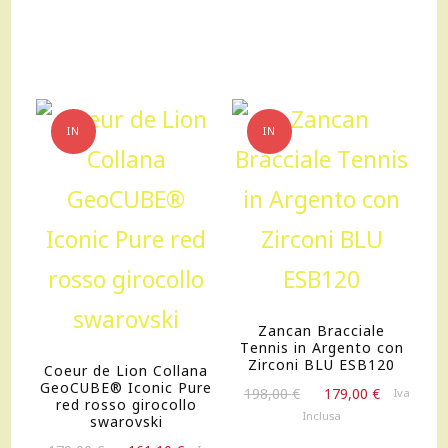
115,00 €.
103,50 €.
490,00 €.
441,00 €.
IN
IN
OFFERTA!
OFFERTA!
Zancan Bracciale
Tennis in Argento con
Zirconi BLU ESB120
Coeur de Lion Collana
GeoCUBE® Iconic Pure
Il
Il
198,00
€
179,00
€
Iva
red rosso girocollo
prezzo
prezzo
Inclusa
swarovski
originale
attuale
Il
Il