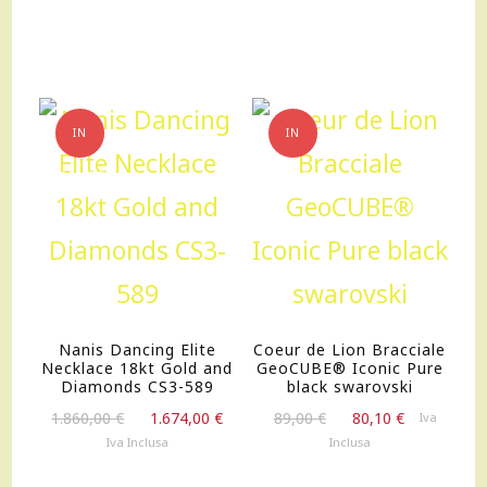
IN
IN
OFFERTA!
OFFERTA!
Nanis Dancing Elite
Coeur de Lion Bracciale
Necklace 18kt Gold and
GeoCUBE® Iconic Pure
Diamonds CS3-589
black swarovski
Il
Il
Il
Il
1.860,00
€
1.674,00
€
89,00
€
80,10
€
Iva
prezzo
prezzo
prezzo
prezzo
Iva Inclusa
Inclusa
originale
attuale
originale
attuale
era:
è:
era:
è: