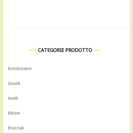
1.860,00 €.
1.674,00 €.
89,00 €.
80,10 €.
CATEGORIE PRODOTTO
Bomboniere
Gioielli
Anelli
Blister
Bracciali