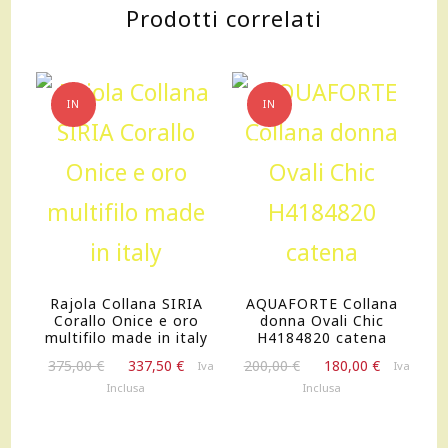
Prodotti correlati
IN
IN
OFFERTA!
OFFERTA!
Rajola Collana SIRIA
AQUAFORTE Collana
Corallo Onice e oro
donna Ovali Chic
multifilo made in italy
H4184820 catena
Il
Il
Il
Il
375,00
€
337,50
€
200,00
€
180,00
€
Iva
Iva
prezzo
prezzo
prezzo
prezzo
Inclusa
Inclusa
originale
attuale
originale
attuale
era:
è:
era:
è:
375,00 €.
337,50 €.
200,00 €.
180,00 €.