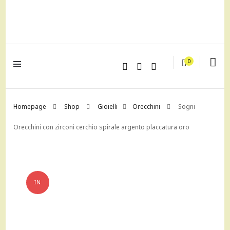
lagrustore.com
0
Homepage
Shop
Gioielli
Orecchini
Sogni
Orecchini con zirconi cerchio spirale argento placcatura oro
IN
OFFERTA!