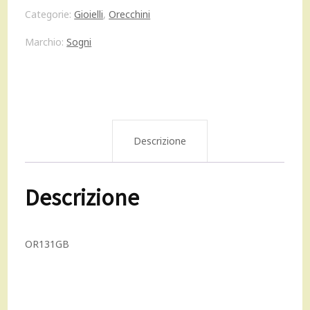
era:
è:
Categorie:
Gioielli
,
Orecchini
98,00 €.
90,00 €.
Marchio:
Sogni
Descrizione
Descrizione
OR131GB