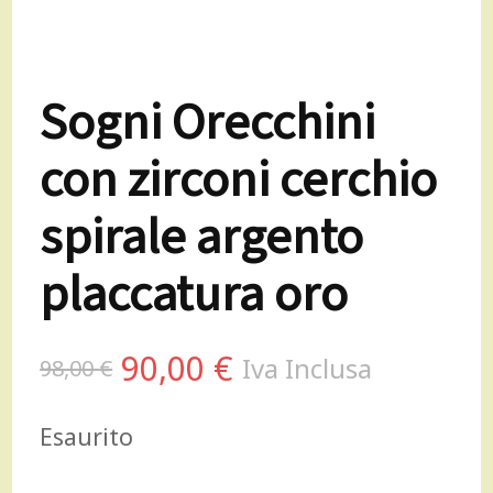
Sogni Orecchini
con zirconi cerchio
spirale argento
placcatura oro
Il
Il
90,00
€
Iva Inclusa
98,00
€
prezzo
prezzo
Esaurito
originale
attuale