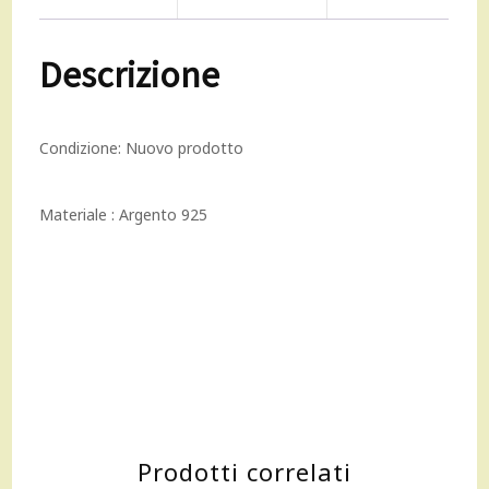
di
Descrizione
zirconi
bianchi
Condizione:
Nuovo prodotto
CL140BB
quantità
Materiale : Argento 925
Prodotti correlati