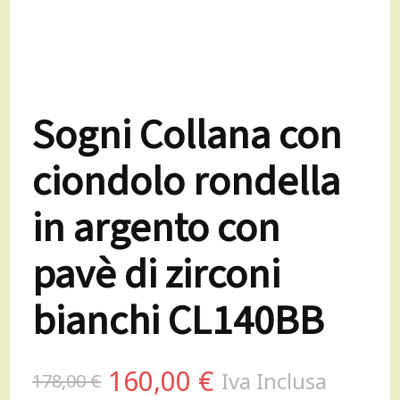
Sogni Collana con
ciondolo rondella
in argento con
pavè di zirconi
bianchi CL140BB
Il
Il
160,00
€
Iva Inclusa
178,00
€