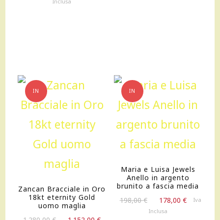
Inclusa
originale
attuale
era:
è:
490,00 €.
441,00 €.
IN
IN
OFFERTA!
OFFERTA!
Maria e Luisa Jewels
Anello in argento
brunito a fascia media
Zancan Bracciale in Oro
18kt eternity Gold
Il
Il
198,00
€
178,00
€
Iva
uomo maglia
prezzo
prezzo
Inclusa
Il
Il
originale
attuale
1.280,00
€
1.152,00
€