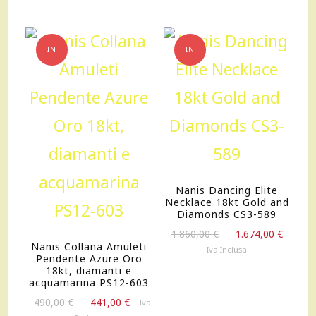
IN
IN
OFFERTA!
OFFERTA!
Nanis Dancing Elite
Necklace 18kt Gold and
Diamonds CS3-589
Il
Il
1.860,00
€
1.674,00
€
Nanis Collana Amuleti
prezzo
prezz
Iva Inclusa
Pendente Azure Oro
originale
attua
18kt, diamanti e
era:
è:
acquamarina PS12-603
1.860,00 €.
1.674,
Il
Il
490,00
€
441,00
€
Iva
prezzo
prezzo