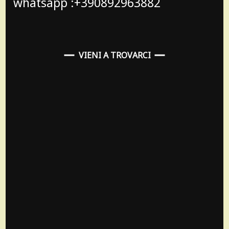
whatsapp :+390892963882
VIENI A TROVARCI