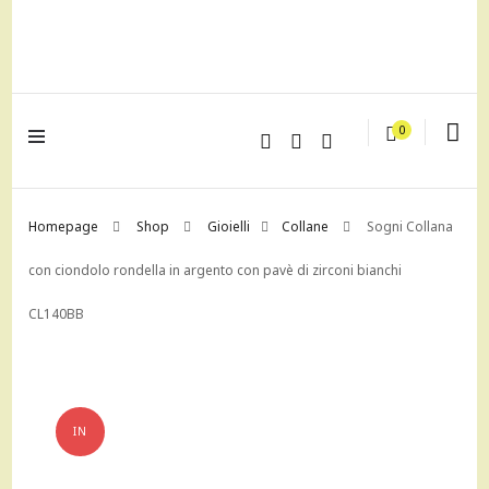
lagrustore.com
0
Homepage
Shop
Gioielli
Collane
Sogni Collana
con ciondolo rondella in argento con pavè di zirconi bianchi
CL140BB
IN
OFFERTA!