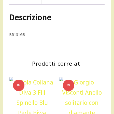
oro
Descrizione
quantità
BR131GB
Prodotti correlati
IN
IN
OFFERTA!
OFFERTA!