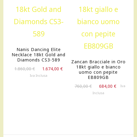
OFFERTA!
OFFERTA!
Nanis Dancing Elite
Necklace 18kt Gold and
Diamonds CS3-589
Zancan Bracciale in Oro
18kt giallo e bianco
Il
Il
1.860,00
€
1.674,00
€
uomo con pepite
prezzo
prezzo
Iva Inclusa
EB809GB
originale
attuale
Il
Il
760,00
€
684,00
€
Iva
era:
è:
prezzo
prezzo
Inclusa
1.860,00 €.
1.674,00 €.
originale
attuale
era:
è:
760,00 €.
684,00 €.