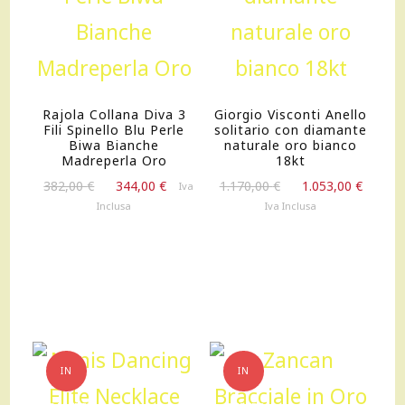
Rajola Collana Diva 3
Giorgio Visconti Anello
Fili Spinello Blu Perle
solitario con diamante
Biwa Bianche
naturale oro bianco
Madreperla Oro
18kt
Il
Il
Il
Il
382,00
€
344,00
€
1.170,00
€
1.053,00
€
Iva
prezzo
prezzo
prezzo
prezz
Inclusa
Iva Inclusa
originale
attuale
originale
attua
era:
è:
era:
è:
382,00 €.
344,00 €.
1.170,00 €.
1.053,
IN
IN