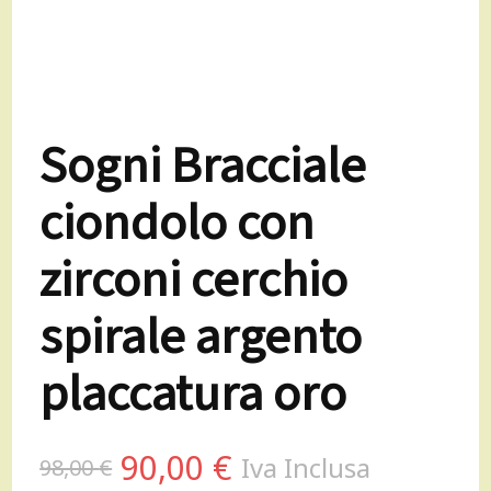
Sogni Bracciale
ciondolo con
zirconi cerchio
spirale argento
placcatura oro
Il
Il
90,00
€
Iva Inclusa
98,00
€