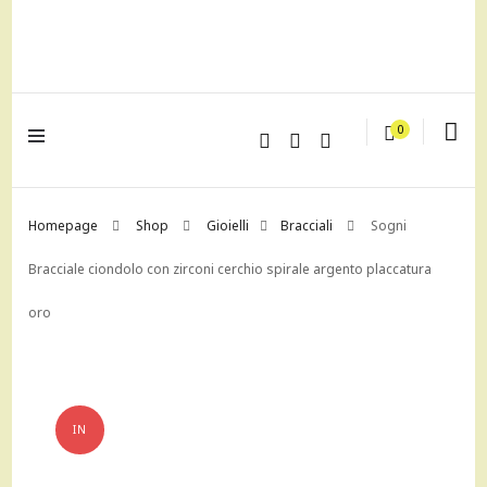
lagrustore.com
0
Homepage
Shop
Gioielli
Bracciali
Sogni
Bracciale ciondolo con zirconi cerchio spirale argento placcatura
oro
IN
OFFERTA!