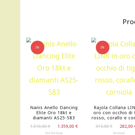
Pro
IN
IN
OFFERTA!
OFFERTA!
Nanis Anello Dancing
Rajola Collana LI
Elite Oro 18kt e
oro con occhio di 
diamanti AS25-583
rosso, corallo e co
Il
Il
Il
1.510,00
€
1.359,00
€
313,00
€
282,00
prezzo
prezzo
prezzo
Iva Inclusa
Inclusa