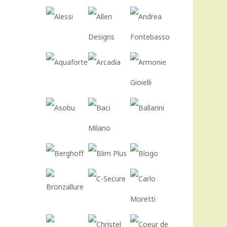
.
1.134,00 €.