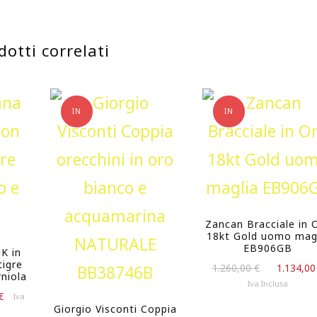
corallo
rosa
dotti correlati
in
oro
18kt
IN
IN
quantità
OFFERTA!
OFFERTA!
Zancan Bracciale in 
18kt Gold uomo mag
EB906GB
NK in
tigre
Il
1.260,00
€
1.134,0
rniola
prezzo
Iva Inclusa
Il
originale
€
Iva
Giorgio Visconti Coppia
prezzo
era: