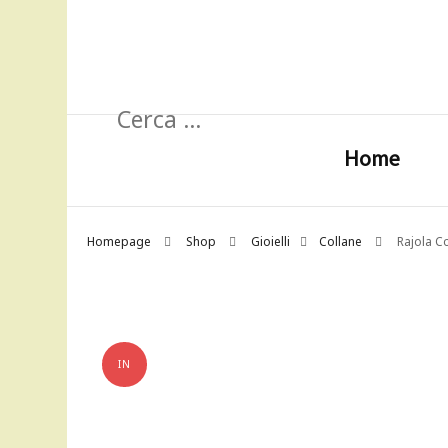
Ricerca
per:
Home
Homepage
Shop
Gioielli
Collane
Rajola Co
IN
OFFERTA!