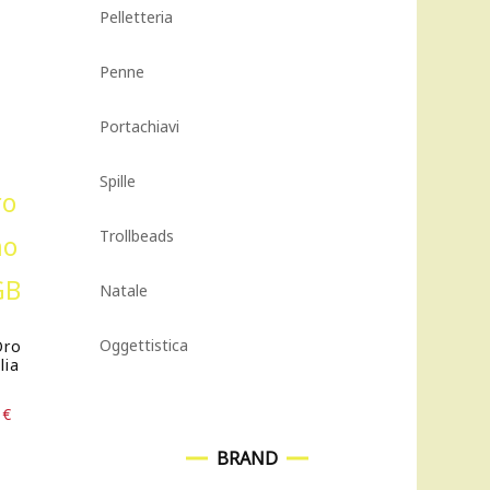
Pelletteria
Penne
Portachiavi
Spille
Trollbeads
Natale
Oggettistica
Oro
lia
Il
0
€
prezzo
BRAND
attuale
è: