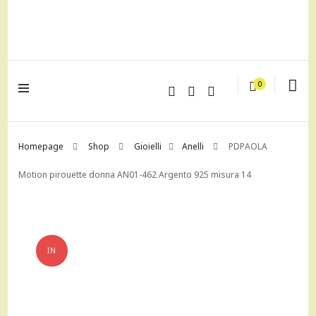
lagrustore.com
0
Homepage
Shop
Gioielli
Anelli
PDPAOLA
Motion pirouette donna AN01-462 Argento 925 misura 14
IN
OFFERTA!