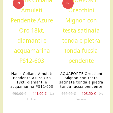
quantità
IN
IN
OFFERTA!
OFFERTA!
Nanis Collana Amuleti
AQUAFORTE Orecchini
Pendente Azure Oro
Mignon con testa
18kt, diamanti e
satinata tonda e pietra
acquamarina PS12-603
tonda fucsia pendente
Il
Il
Il
Il
490,00
€
441,00
€
115,00
€
103,50
€
Iva
Iva
prezzo
prezzo
prezzo
prezzo
Inclusa
Inclusa
originale
attuale
originale
attuale
era:
è:
era:
è: