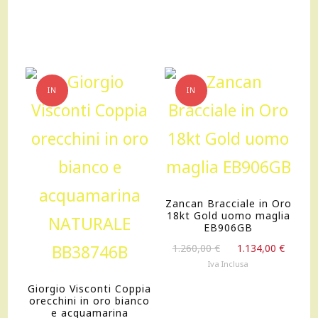
490,00 €.
441,00 €.
115,00 €.
103,50 €.
IN
IN
OFFERTA!
OFFERTA!
Zancan Bracciale in Oro
18kt Gold uomo maglia
EB906GB
Il
Il
1.260,00
€
1.134,00
€
prezzo
prezz
Iva Inclusa
originale
attua
Giorgio Visconti Coppia
era:
è:
orecchini in oro bianco
1.260,00 €.
1.134,
e acquamarina