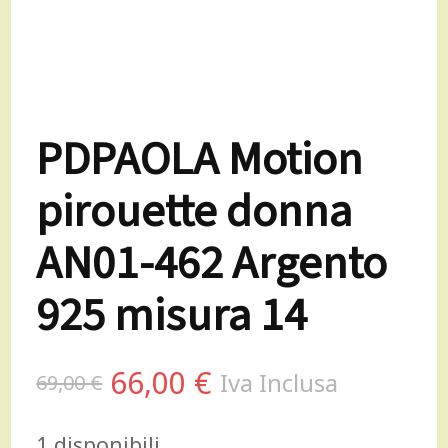
PDPAOLA Motion
pirouette donna
AN01-462 Argento
925 misura 14
Il
Il
66,00
€
Iva Inclusa
69,00
€
prezzo
prezzo
1 disponibili