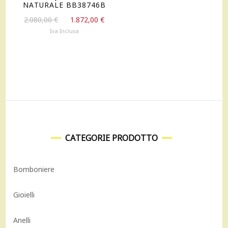
NATURALE BB38746B
Il
Il
2.080,00
€
1.872,00
€
prezzo
prezzo
Iva Inclusa
originale
attuale
era:
è:
2.080,00 €.
1.872,00 €.
CATEGORIE PRODOTTO
Bomboniere
Gioielli
Anelli