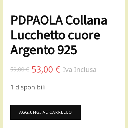
PDPAOLA Collana
Lucchetto cuore
Argento 925
Il
Il
53,00
€
Iva Inclusa
59,00
€
prezzo
prezzo
1 disponibili
originale
attuale
era:
è:
PDPAOLA
AGGIUNGI AL CARRELLO
59,00 €.
53,00 €.
Collana