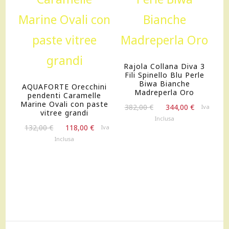
Rajola Collana Diva 3
Fili Spinello Blu Perle
Biwa Bianche
AQUAFORTE Orecchini
Madreperla Oro
pendenti Caramelle
Marine Ovali con paste
Il
Il
382,00
€
344,00
€
Iva
vitree grandi
prezzo
prezzo
Inclusa
Il
Il
originale
attuale
132,00
€
118,00
€
Iva
prezzo
prezzo
era:
è:
Inclusa
originale
attuale
382,00 €.
344,00 €.
era:
è:
132,00 €.
118,00 €.