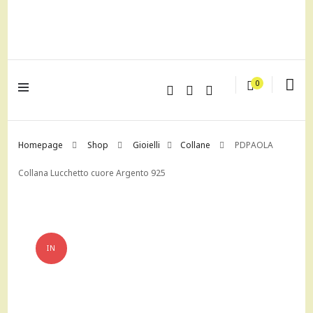
lagrustore.com
0
Homepage
Shop
Gioielli
Collane
PDPAOLA
Collana Lucchetto cuore Argento 925
IN
OFFERTA!