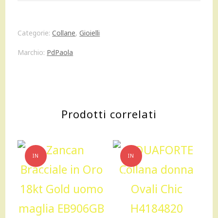
Lucchetto
cuore
Categorie:
Collane
,
Gioielli
Argento
Marchio:
PdPaola
925
quantità
Prodotti correlati
IN
IN
OFFERTA!
OFFERTA!