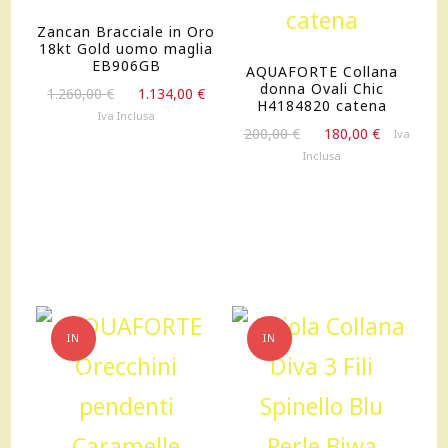
Zancan Bracciale in Oro
18kt Gold uomo maglia
EB906GB
AQUAFORTE Collana
donna Ovali Chic
Il
Il
1.260,00
€
1.134,00
€
H4184820 catena
prezzo
prezzo
Iva Inclusa
Il
Il
originale
attuale
200,00
€
180,00
€
Iva
prezzo
prezzo
era:
è:
Inclusa
originale
attuale
1.260,00 €.
1.134,00 €.
era:
è:
200,00 €.
180,00 €.
IN
IN
OFFERTA!
OFFERTA!