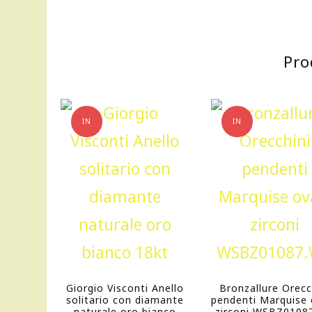
Pro
IN
IN
OFFERTA!
OFFERTA!
Giorgio Visconti Anello
Bronzallure Orecc
solitario con diamante
pendenti Marquise 
naturale oro bianco
zirconi WSBZ0108