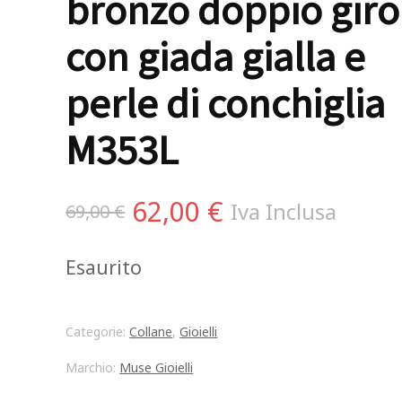
bronzo doppio giro
con giada gialla e
perle di conchiglia
M353L
Il
Il
62,00
€
Iva Inclusa
69,00
€
prezzo
prezzo
Esaurito
originale
attuale
era:
è:
Categorie:
Collane
,
Gioielli
69,00 €.
62,00 €.
Marchio:
Muse Gioielli