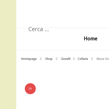
Ricerca
per:
Home
Homepage
Shop
Gioielli
Collane
Muse Gio
IN
OFFERTA!