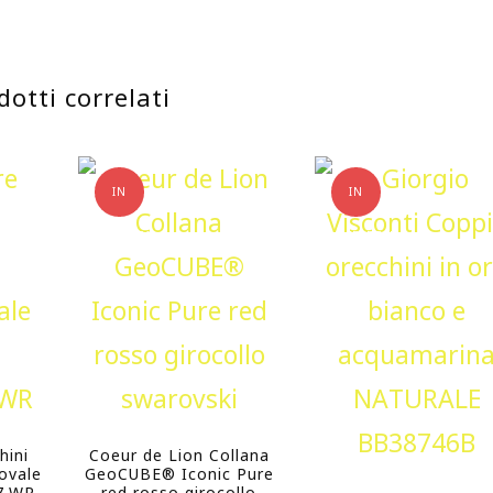
dotti correlati
IN
IN
OFFERTA!
OFFERTA!
hini
Coeur de Lion Collana
ovale
GeoCUBE® Iconic Pure
7.WR
red rosso girocollo