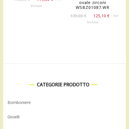
ovale zirconi
prezzo
prezzo
Inclusa
WSBZ01087.WR
originale
attuale
Il
Il
139,00
€
125,10
€
Iva
era:
è:
prezzo
prezzo
Inclusa
198,00 €.
179,00 €.
originale
attuale
era:
è:
139,00 €.
125,10 €.
CATEGORIE PRODOTTO
Bomboniere
Gioielli