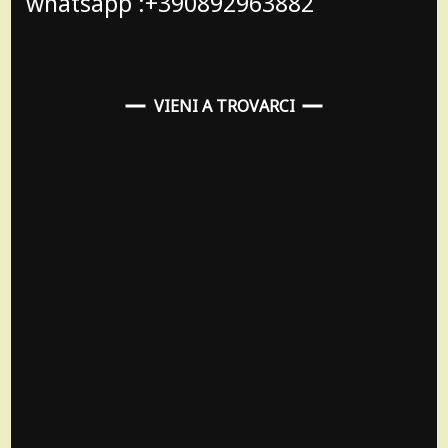
whatsapp :+390892963882
VIENI A TROVARCI