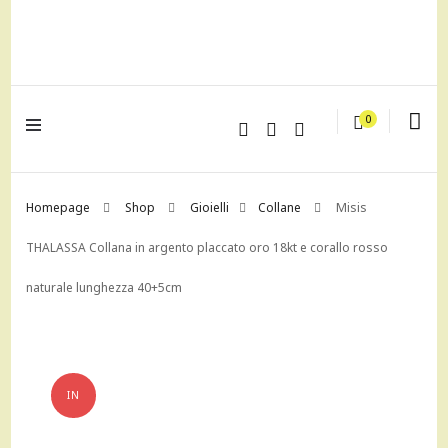
lagrustore.com
0
Homepage
Shop
Gioielli
Collane
Misis
THALASSA Collana in argento placcato oro 18kt e corallo rosso
naturale lunghezza 40+5cm
IN
OFFERTA!