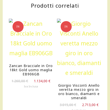
Prodotti correlati
e
corallo
rosso
IN
IN
naturale
OFFERTA!
OFFERTA!
lunghezza
40+5cm
Zancan Bracciale in Oro
quantità
18kt Gold uomo maglia
EB906GB
Il
Il
1.260,00
€
1.134,00
€
Giorgio Visconti Anello
prezzo
prezzo
Iva Inclusa
veretta mezzo giro in
originale
attuale
oro bianco, diamanti e
era:
è:
smeraldi
1.260,00 €.
1.134,00 €.
Il
Il
3.015,00
€
2.713,00
€
prezzo
prezz