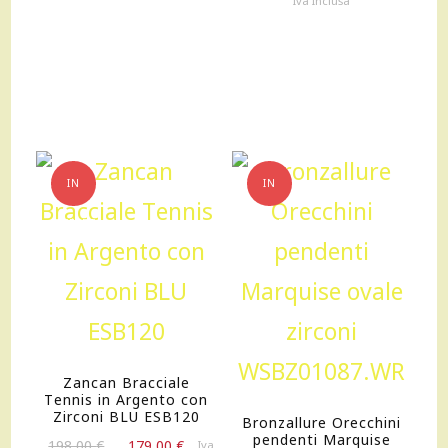
Iva Inclusa
originale
attua
era:
è:
3.015,00 €.
2.713,
IN
IN
OFFERTA!
OFFERTA!
Zancan Bracciale
Tennis in Argento con
Zirconi BLU ESB120
Bronzallure Orecchini
pendenti Marquise
Il
Il
198,00
€
179,00
€
Iva