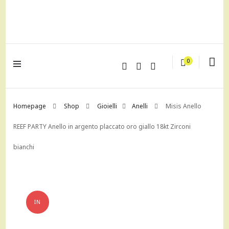
lagrustore.com
0
Homepage
Shop
Gioielli
Anelli
Misis Anello
REEF PARTY Anello in argento placcato oro giallo 18kt Zirconi
bianchi
IN
OFFERTA!