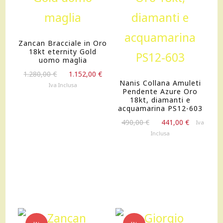
Zancan Bracciale in Oro
18kt eternity Gold
uomo maglia
Il
Il
1.280,00
€
1.152,00
€
Nanis Collana Amuleti
prezzo
prezzo
Iva Inclusa
Pendente Azure Oro
originale
attuale
18kt, diamanti e
era:
è:
acquamarina PS12-603
1.280,00 €.
1.152,00 €.
Il
Il
490,00
€
441,00
€
Iva
prezzo
prezzo
Inclusa
originale
attuale
era:
è:
490,00 €.
441,00 €.