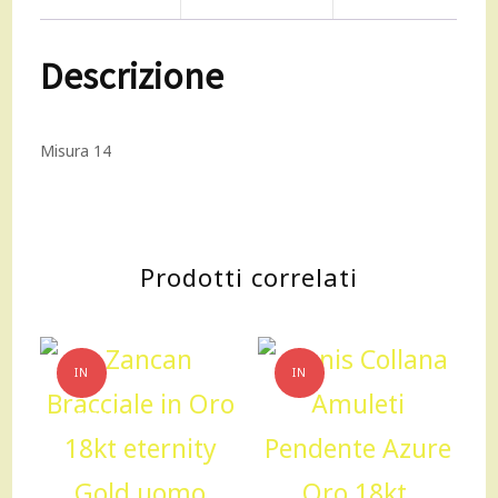
giallo
Descrizione
18kt
Zirconi
Misura 14
bianchi
quantità
Prodotti correlati
IN
IN
OFFERTA!
OFFERTA!