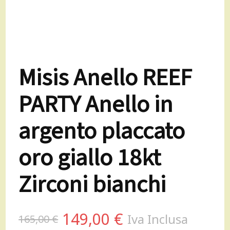
Misis Anello REEF
PARTY Anello in
argento placcato
oro giallo 18kt
Zirconi bianchi
Il
Il
149,00
€
Iva Inclusa
165,00
€