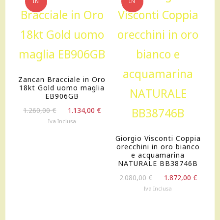
IN
IN
OFFERTA!
OFFERTA!
Zancan Bracciale in Oro
18kt Gold uomo maglia
EB906GB
Il
Il
1.260,00
€
1.134,00
€
prezzo
prezzo
Iva Inclusa
originale
attuale
Giorgio Visconti Coppia
era:
è:
orecchini in oro bianco
1.260,00 €.
1.134,00 €.
e acquamarina
NATURALE BB38746B
Il
Il
2.080,00
€
1.872,00
€
prezzo
prezz
Iva Inclusa
originale
attua
era:
è:
2.080,00 €.
1.872,