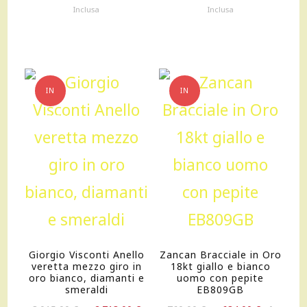
prezzo
prezzo
prezzo
prezzo
Inclusa
Inclusa
originale
attuale
originale
attuale
era:
è:
era:
è:
139,00 €.
125,10 €.
179,00 €.
161,10 €.
IN
IN
OFFERTA!
OFFERTA!
Giorgio Visconti Anello
Zancan Bracciale in Oro
veretta mezzo giro in
18kt giallo e bianco
oro bianco, diamanti e
uomo con pepite
smeraldi
EB809GB