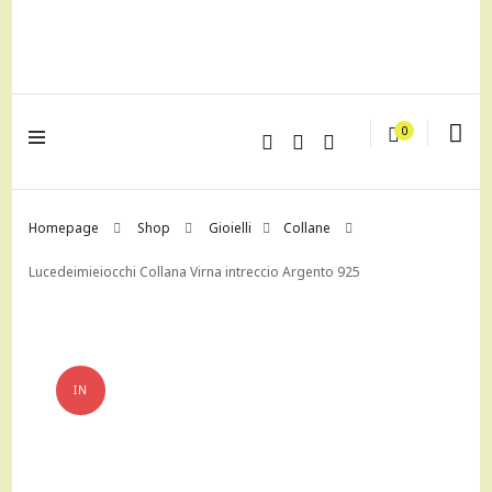
lagrustore.com
0
Homepage
Shop
Gioielli
Collane
Lucedeimieiocchi Collana Virna intreccio Argento 925
IN
OFFERTA!