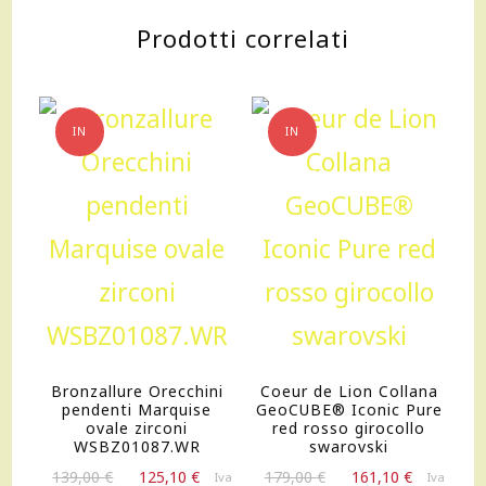
Prodotti correlati
IN
IN
OFFERTA!
OFFERTA!
Bronzallure Orecchini
Coeur de Lion Collana
pendenti Marquise
GeoCUBE® Iconic Pure
ovale zirconi
red rosso girocollo
WSBZ01087.WR
swarovski
Il
Il
Il
Il
139,00
€
125,10
€
179,00
€
161,10
€
Iva
Iva