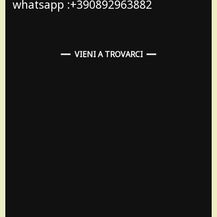
whatsapp :+390892963882
VIENI A TROVARCI