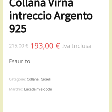
Collana Virna
intreccio Argento
925
Il
Il
193,00
€
Iva Inclusa
215,00
€
prezzo
prezzo
Esaurito
originale
attuale
era:
è:
Categorie:
Collane
,
Gioielli
215,00 €.
193,00 €.
Marchio:
Lucedeimieiocchi