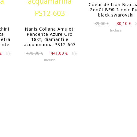
Coeur de Lion Bracci
GeoCUBE® Iconic Pu
black swarovski
Il
Il
89,00
€
80,10
€
I
hini
Nanis Collana Amuleti
prezzo
p
Inclusa
ta
Pendente Azure Oro
originale
a
ietra
18kt, diamanti e
era:
è
ente
acquamarina PS12-603
89,00 €.
8
Il
Il
Il
€
490,00
€
441,00
€
Iva
Iva
prezzo
prezzo
prezzo
Inclusa
attuale
originale
attuale
è:
era:
è:
103,50 €.
490,00 €.
441,00 €.