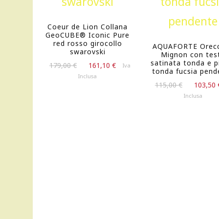
Coeur de Lion Collana
GeoCUBE® Iconic Pure
red rosso girocollo
AQUAFORTE Orecc
swarovski
Mignon con tes
satinata tonda e p
Il
Il
179,00
€
161,10
€
Iva
tonda fucsia pend
prezzo
prezzo
Inclusa
Il
originale
attuale
115,00
€
103,50
prezzo
era:
è:
Inclusa
originale
179,00 €.
161,10 €.
era:
115,00 €.