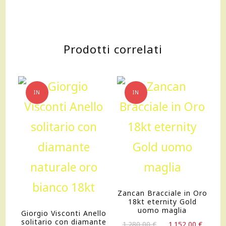
Prodotti correlati
IN
IN
OFFERTA!
OFFERTA!
Zancan Bracciale in Oro
18kt eternity Gold
uomo maglia
Giorgio Visconti Anello
solitario con diamante
Il
Il
1.280,00
€
1.152,00
€