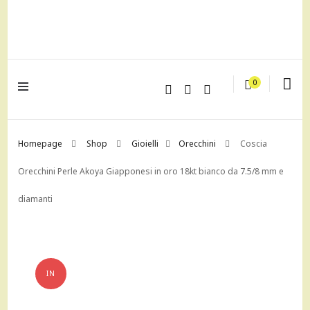
lagrustore.com
0
Homepage
Shop
Gioielli
Orecchini
Coscia
Orecchini Perle Akoya Giapponesi in oro 18kt bianco da 7.5/8 mm e
diamanti
IN
OFFERTA!