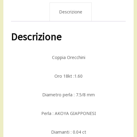
bianco
Descrizione
da
Descrizione
7.5/8
mm
Coppia Orecchini
e
diamanti
Oro 18kt :1.60
quantità
Diametro perla : 7.5/8 mm
Perla : AKOYA GIAPPONESI
Diamanti : 0.04 ct