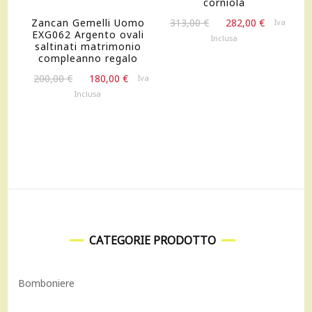
corniola
Il
Il
313,00
€
282,00
€
Zancan Gemelli Uomo
Iva
EXG062 Argento ovali
prezzo
prezzo
Inclusa
saltinati matrimonio
originale
attuale
compleanno regalo
era:
è:
Il
Il
200,00
€
180,00
€
Iva
313,00 €.
282,00 €.
prezzo
prezzo
Inclusa
originale
attuale
era:
è:
200,00 €.
180,00 €.
CATEGORIE PRODOTTO
Bomboniere