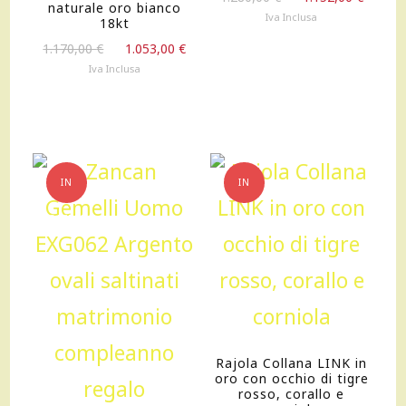
naturale oro bianco
prezzo
prezz
Iva Inclusa
18kt
originale
attua
Il
Il
1.170,00
€
1.053,00
€
era:
è:
prezzo
prezzo
Iva Inclusa
1.280,00 €.
1.152,
originale
attuale
era:
è:
1.170,00 €.
1.053,00 €.
IN
IN
OFFERTA!
OFFERTA!
Rajola Collana LINK in
oro con occhio di tigre
rosso, corallo e