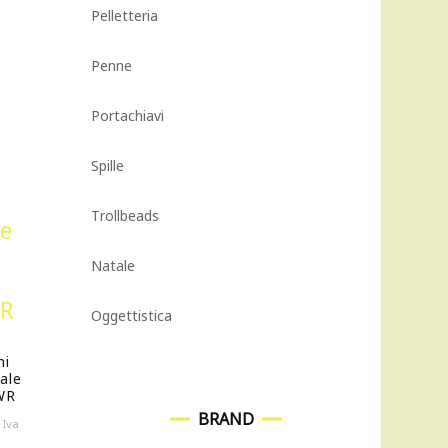
Pelletteria
Penne
Portachiavi
Spille
Trollbeads
Natale
Oggettistica
ni
ale
WR
BRAND
Il
Iva
prezzo