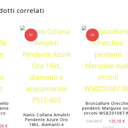
dotti correlati
IN
IN
OFFERTA!
OFFERTA!
nello
Bronzallure Orecchi
mante
pendenti Marquise ov
nco
zirconi WSBZ01087.
Nanis Collana Amuleti
Pendente Azure Oro
Il
139,00
€
125,10
€
18kt, diamanti e
Il
,00
€
prezzo
Inclusa