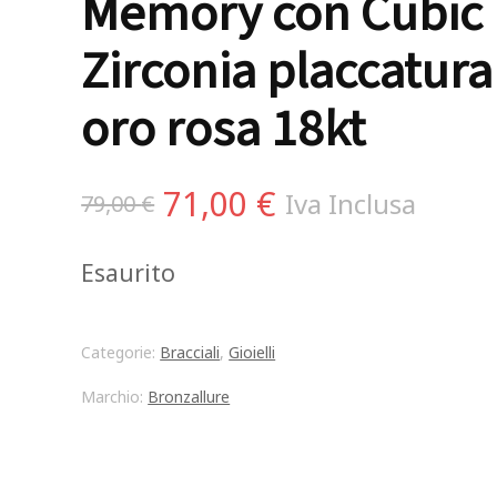
Memory con Cubic
Zirconia placcatura
oro rosa 18kt
Il
Il
71,00
€
Iva Inclusa
79,00
€
prezzo
prezzo
Esaurito
originale
attuale
era:
è:
Categorie:
Bracciali
,
Gioielli
79,00 €.
71,00 €.
Marchio:
Bronzallure