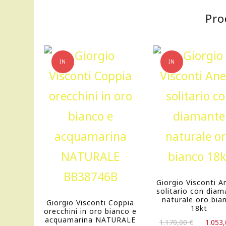
Pro
IN
IN
OFFERTA!
OFFERTA!
Giorgio Visconti A
solitario con dia
naturale oro bia
Giorgio Visconti Coppia
18kt
orecchini in oro bianco e
acquamarina NATURALE
Il
1.170,00
€
1.053