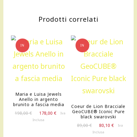
Prodotti correlati
IN
IN
OFFERTA!
OFFERTA!
Maria e Luisa Jewels
Anello in argento
brunito a fascia media
Coeur de Lion Bracciale
GeoCUBE® Iconic Pure
Il
Il
198,00
€
178,00
€
Iva
black swarovski
prezzo
prezzo
Inclusa
Il
Il
originale
attuale
89,00
€
80,10
€
Iva
prezzo
prezzo
era:
è:
Inclusa