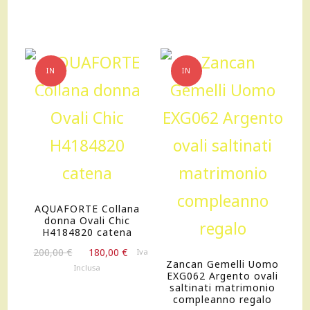
originale
attuale
198,00 €.
178,00 €.
era:
è:
89,00 €.
80,10 €.
IN
IN
OFFERTA!
OFFERTA!
AQUAFORTE Collana
donna Ovali Chic
H4184820 catena
Il
Il
200,00
€
180,00
€
Iva
Zancan Gemelli Uomo
prezzo
prezzo
Inclusa
EXG062 Argento ovali
originale
attuale
saltinati matrimonio
era:
è:
compleanno regalo
200,00 €.
180,00 €.