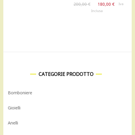
Il
Il
200,00
€
180,00
€
Iva
prezzo
prezzo
Inclusa
originale
attuale
era:
è:
200,00 €.
180,00 €.
CATEGORIE PRODOTTO
Bomboniere
Gioielli
Anelli