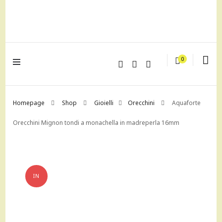
lagrustore.com
0
Homepage
Shop
Gioielli
Orecchini
Aquaforte
Orecchini Mignon tondi a monachella in madreperla 16mm
IN
OFFERTA!