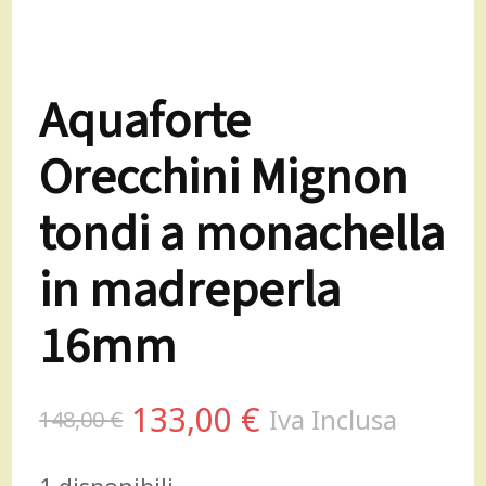
Aquaforte
Orecchini Mignon
tondi a monachella
in madreperla
16mm
Il
Il
133,00
€
Iva Inclusa
148,00
€
prezzo
prezzo