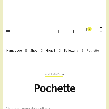
lagrustore.com
0
Homepage
Shop
Gioielli
Pelletteria
Pochette
:
CATEGORIA
Pochette
Visualizzazione del risultato