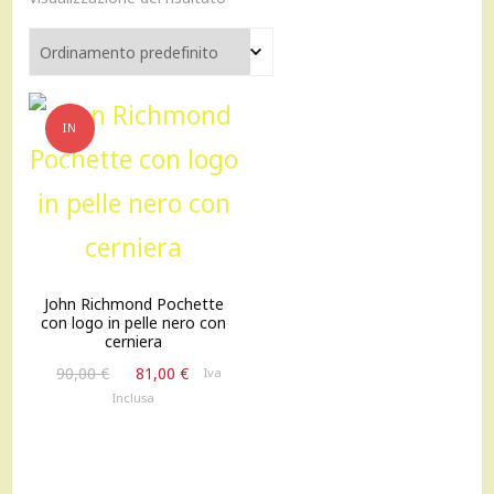
IN
OFFERTA!
John Richmond Pochette
con logo in pelle nero con
cerniera
Il
Il
90,00
€
81,00
€
Iva
prezzo
prezzo
Inclusa
originale
attuale
era:
è:
90,00 €.
81,00 €.