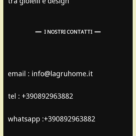
tra gioielli e design
I NOSTRI CONTATTI
email : info@lagruhome.it
tel : +390892963882
whatsapp :+390892963882