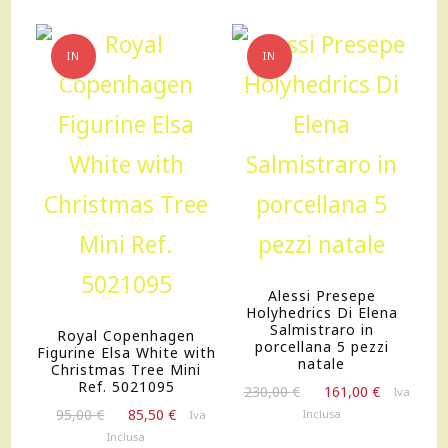
Ref.
5021096
IN
IN
quantità
OFFERTA!
OFFERTA!
Alessi Presepe
Holyhedrics Di Elena
Salmistraro in
Royal Copenhagen
porcellana 5 pezzi
Figurine Elsa White with
natale
Christmas Tree Mini
Ref. 5021095
Il
Il
230,00
€
161,00
€
Iva
prezzo
prezzo
Il
Il
95,00
€
85,50
€
Inclusa
Iva
originale
attuale
prezzo
prezzo
Inclusa