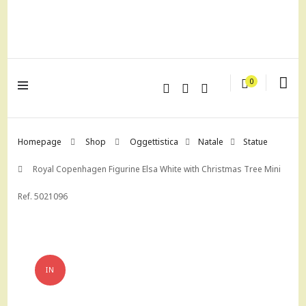
lagrustore.com
0
Homepage
Shop
Oggettistica
Natale
Statue
Royal Copenhagen Figurine Elsa White with Christmas Tree Mini
Ref. 5021096
IN
OFFERTA!