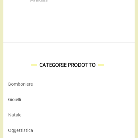
Iva Inclusa
originale
attuale
era:
è:
9.700,00 €.
8.730,00 €.
CATEGORIE PRODOTTO
Bomboniere
Gioielli
Natale
Oggettistica