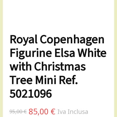
Royal Copenhagen
Figurine Elsa White
with Christmas
Tree Mini Ref.
5021096
Il
Il
85,00
€
Iva Inclusa
95,00
€