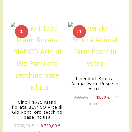
era:
è:
originale
attuale
230,00 €.
161,00 €.
era:
è:
95,00 €.
85,50 €.
IN
IN
OFFERTA!
OFFERTA!
Ichendorf Brocca
Animal Farm Pesce in
vetro
Il
Il
43,00
€
40,00
€
Iva
Ginori 1735 Mano
prezzo
prezzo
Inclusa
fiorata BIANCO Arte di
originale
attuale
Gio Ponti oro zecchino
era:
è:
base inclusa
43,00 €.
40,00 €.
Il
Il
9.700,00
€
8.730,00
€
prezzo
prezzo