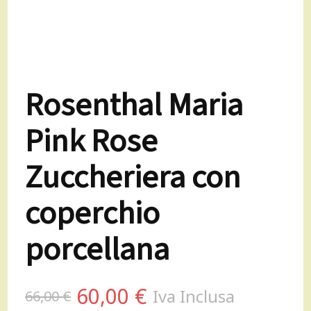
Rosenthal Maria
Pink Rose
Zuccheriera con
coperchio
porcellana
Il
Il
60,00
€
Iva Inclusa
66,00
€