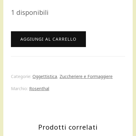
prezzo
prezzo
1 disponibili
originale
attuale
era:
è:
Rosenthal
AGGIUNGI AL CARRELLO
66,00 €.
60,00 €.
Maria
Pink
Rose
Categorie:
Oggettistica
,
Zuccheriere e Formaggiere
Zuccheriera
Marchio:
Rosenthal
con
coperchio
porcellana
Prodotti correlati
quantità