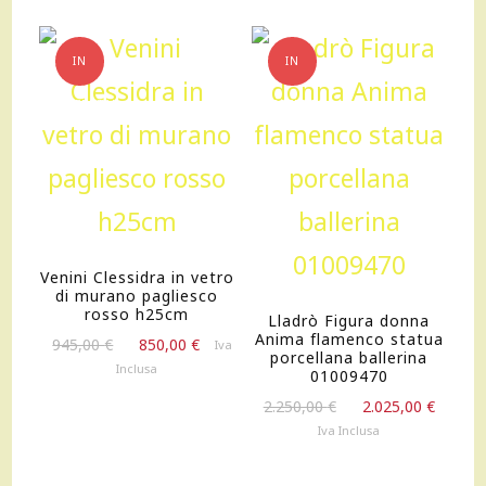
IN
IN
OFFERTA!
OFFERTA!
Venini Clessidra in vetro
di murano pagliesco
rosso h25cm
Lladrò Figura donna
Anima flamenco statua
Il
Il
945,00
€
850,00
€
Iva
porcellana ballerina
prezzo
prezzo
Inclusa
01009470
originale
attuale
Il
Il
2.250,00
€
2.025,00
€
era:
è:
prezzo
prezz
Iva Inclusa
945,00 €.
850,00 €.
originale
attua
era:
è: