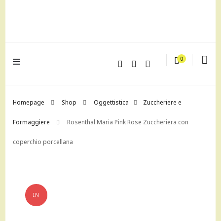
lagrustore.com
0
Homepage
Shop
Oggettistica
Zuccheriere e
Formaggiere
Rosenthal Maria Pink Rose Zuccheriera con
coperchio porcellana
IN
OFFERTA!