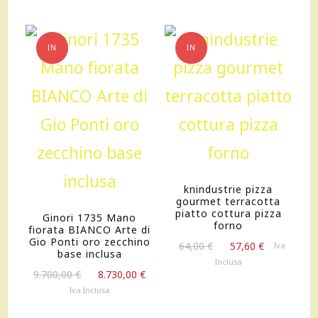
2.250,00 €.
2.025,
IN
IN
OFFERTA!
OFFERTA!
knindustrie pizza
gourmet terracotta
piatto cottura pizza
Ginori 1735 Mano
forno
fiorata BIANCO Arte di
Gio Ponti oro zecchino
Il
Il
64,00
€
57,60
€
Iva
base inclusa
prezzo
prezzo
Inclusa
Il
Il
originale
attuale
9.700,00
€
8.730,00
€
prezzo
prezzo
era:
è:
Iva Inclusa
originale
attuale
64,00 €.
57,60 €.
era:
è: