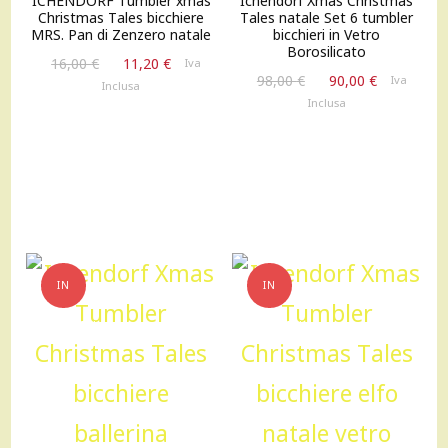
ICHENDORF Tumbler xmas
Ichendorf Xmas Christmas
Christmas Tales bicchiere
Tales natale Set 6 tumbler
MRS. Pan di Zenzero natale
bicchieri in Vetro
Borosilicato
Il
Il
16,00
€
11,20
€
Iva
Il
Il
98,00
€
90,00
€
prezzo
prezzo
Iva
Inclusa
prezzo
prezzo
originale
attuale
Inclusa
originale
attuale
era:
è:
era:
è:
16,00 €.
11,20 €.
98,00 €.
90,00 €.
IN
IN
OFFERTA!
OFFERTA!