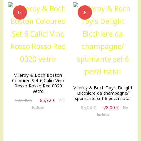
IN
IN
OFFERTA!
OFFERTA!
Villeroy & Boch Boston
Coloured Set 6 Calici Vino
Rosso Rosso Red 0020
Villeroy & Boch Toy’s Delight
vetro
Bicchiere da champagne/
spumante set 6 pezzi natal
Il
Il
107,40
€
85,92
€
Iva
prezzo
prezzo
Il
Il
85,00
€
78,00
€
Inclusa
Iva
originale
attuale
prezzo
prezzo
Inclusa
era:
è:
originale
attuale
107,40 €.
85,92 €.
era:
è:
85,00 €.
78,00 €.