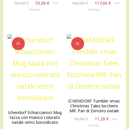
Il
Il
Il
Il
59,00
€
55,00
€
168,00
€
117,60
€
Iva
Iva
prezzo
prezzo
prezzo
prezzo
Inclusa
Inclusa
originale
attuale
originale
attuale
era:
è:
era:
è:
59,00 €.
55,00 €.
168,00 €.
117,60 €
IN
IN
OFFERTA!
OFFERTA!
ICHENDORF Tumbler xmas
Christmas Tales bicchiere
MR. Pan di Zenzero natale
Ichendorf Schiaccianoci Mug
tazza con manico colorato
Il
Il
16,00
€
11,20
€
Iva
natale vetro borosilicato
prezzo
prezzo
Inclusa