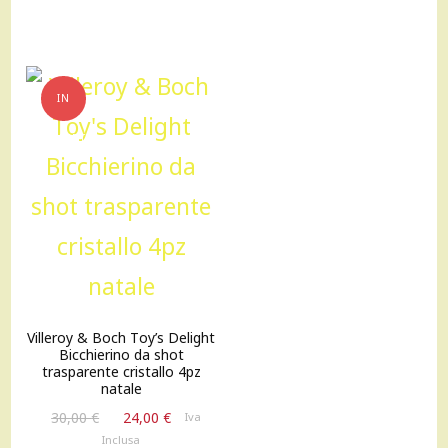
IN
OFFERTA!
Villeroy & Boch Toy’s Delight
Bicchierino da shot
trasparente cristallo 4pz
natale
Il
Il
30,00
€
24,00
€
Iva
prezzo
prezzo
Inclusa