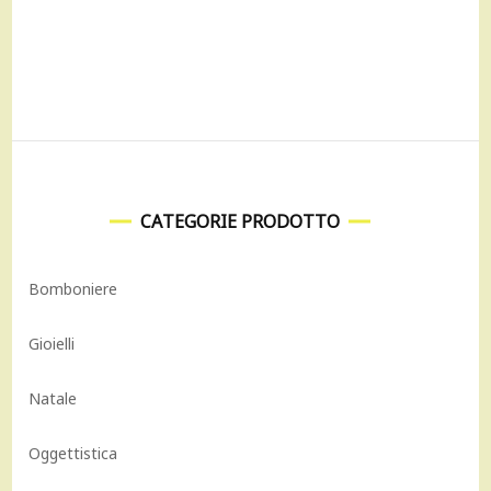
originale
attuale
era:
è:
30,00 €.
24,00 €.
CATEGORIE PRODOTTO
Bomboniere
Gioielli
Natale
Oggettistica