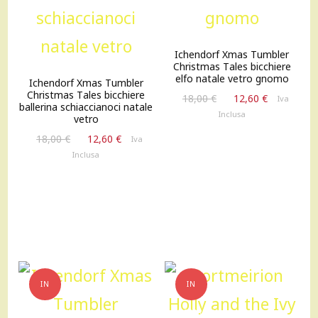
Ichendorf Xmas Tumbler
Christmas Tales bicchiere
elfo natale vetro gnomo
Ichendorf Xmas Tumbler
Christmas Tales bicchiere
Il
Il
18,00
€
12,60
€
Iva
ballerina schiaccianoci natale
prezzo
prezzo
Inclusa
vetro
originale
attuale
Il
Il
18,00
€
12,60
€
Iva
era:
è:
prezzo
prezzo
Inclusa
18,00 €.
12,60 €.
originale
attuale
era:
è:
18,00 €.
12,60 €.
IN
IN
OFFERTA!
OFFERTA!