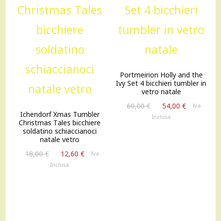
Portmeirion Holly and the
Ivy Set 4 bicchieri tumbler in
vetro natale
Il
Il
60,00
€
54,00
€
Iva
Ichendorf Xmas Tumbler
prezzo
prezzo
Inclusa
Christmas Tales bicchiere
originale
attuale
soldatino schiaccianoci
era:
è:
natale vetro
60,00 €.
54,00 €.
Il
Il
18,00
€
12,60
€
Iva
prezzo
prezzo
Inclusa
originale
attuale
era:
è:
18,00 €.
12,60 €.