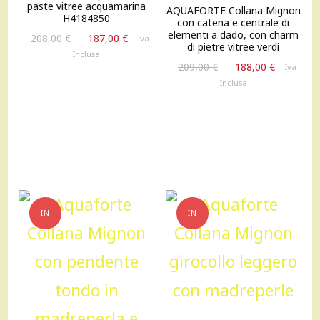
paste vitree acquamarina
AQUAFORTE Collana Mignon
H4184850
con catena e centrale di
elementi a dado, con charm
Il
Il
208,00
€
187,00
€
Iva
di pietre vitree verdi
prezzo
prezzo
Inclusa
Il
Il
originale
attuale
209,00
€
188,00
€
Iva
prezzo
prezzo
era:
è:
Inclusa
originale
attuale
208,00 €.
187,00 €.
era:
è:
209,00 €.
188,00 €
IN
IN
OFFERTA!
OFFERTA!