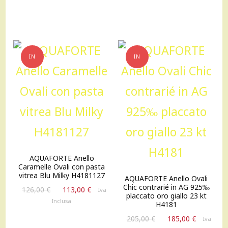
originale
attuale
95,00 €.
80,00 €.
era:
è:
114,00 €.
103,00 €
IN
IN
OFFERTA!
OFFERTA!
AQUAFORTE Anello
Caramelle Ovali con pasta
vitrea Blu Milky H4181127
AQUAFORTE Anello Ovali
Chic contrarié in AG 925‰
Il
Il
126,00
€
113,00
€
Iva
placcato oro giallo 23 kt
prezzo
prezzo
Inclusa
H4181
originale
attuale
Il
Il
205,00
€
185,00
€
Iva
era:
è: