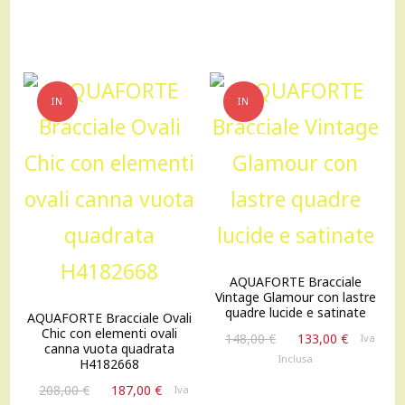
originale
attuale
originale
attuale
era:
è:
era:
è:
186,00 €.
167,00 €.
176,00 €.
158,00 €
IN
IN
OFFERTA!
OFFERTA!
AQUAFORTE Bracciale
Vintage Glamour con lastre
quadre lucide e satinate
AQUAFORTE Bracciale Ovali
Chic con elementi ovali
Il
Il
148,00
€
133,00
€
Iva
canna vuota quadrata
prezzo
prezzo
Inclusa
H4182668
originale
attuale
Il
Il
208,00
€
187,00
€
Iva
era:
è: