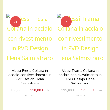
era:
è:
130,00 €.
110,00 €.
175,00 €.
150,00 €
IN
IN
OFFERTA!
OFFERTA!
Alessi Fresia Collana in
Alessi Trama Collana in
acciaio con rivestimento in
acciaio con rivestimento in
PVD Design Elena
PVD Design Elena
Salmistraro
Salmistraro
Il
Il
Il
Il
130,00
€
110,00
€
195,00
€
170,00
€
Iva
Iva
prezzo
prezzo
prezzo
prezzo
Inclusa
Inclusa
originale
attuale
originale
attuale
era:
è:
era:
è: