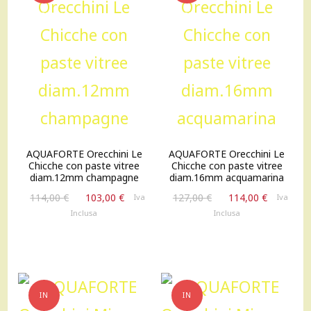
OFFERTA!
OFFERTA!
AQUAFORTE Orecchini Le
AQUAFORTE Orecchini Le
Chicche con paste vitree
Chicche con paste vitree
diam.12mm champagne
diam.16mm acquamarina
Il
Il
Il
Il
114,00
€
103,00
€
127,00
€
114,00
€
Iva
Iva
prezzo
prezzo
prezzo
prezzo
Inclusa
Inclusa
originale
attuale
originale
attuale
era:
è:
era:
è:
114,00 €.
103,00 €.
127,00 €.
114,00 €
IN
IN