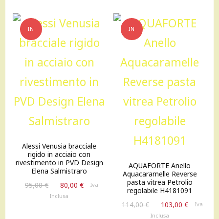
130,00 €.
110,00 €.
195,00 €.
170,00 €
IN
IN
OFFERTA!
OFFERTA!
Alessi Venusia bracciale
rigido in acciaio con
rivestimento in PVD Design
AQUAFORTE Anello
Elena Salmistraro
Aquacaramelle Reverse
pasta vitrea Petrolio
Il
Il
95,00
€
80,00
€
Iva
regolabile H4181091
prezzo
prezzo
Inclusa
Il
Il
originale
attuale
114,00
€
103,00
€
Iva
prezzo
prezzo
era:
è:
Inclusa