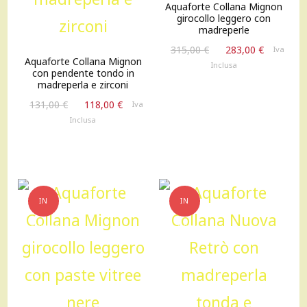
Aquaforte Collana Mignon
girocollo leggero con
madreperle
Il
Il
315,00
€
283,00
€
Iva
Aquaforte Collana Mignon
prezzo
prezzo
Inclusa
con pendente tondo in
originale
attuale
madreperla e zirconi
era:
è:
Il
Il
131,00
€
118,00
€
Iva
315,00 €.
283,00 €
prezzo
prezzo
Inclusa
originale
attuale
era:
è:
131,00 €.
118,00 €.
IN
IN
OFFERTA!
OFFERTA!