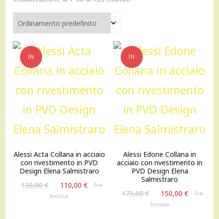
IN
IN
OFFERTA!
OFFERTA!
Alessi Acta Collana in acciaio
Alessi Edone Collana in
con rivestimento in PVD
acciaio con rivestimento in
Design Elena Salmistraro
PVD Design Elena
Salmistraro
Il
Il
130,00
€
110,00
€
Iva
Il
Il
175,00
€
150,00
€
prezzo
prezzo
Iva
Inclusa
prezzo
prezzo
originale
attuale
Inclusa
originale
attuale
era:
è: