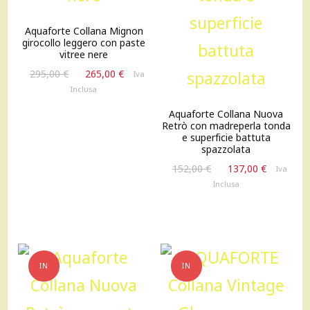
Aquaforte Collana Mignon
girocollo leggero con paste
vitree nere
Il
Il
295,00
€
265,00
€
Iva
prezzo
prezzo
Inclusa
originale
attuale
Aquaforte Collana Nuova
era:
è:
Retrò con madreperla tonda
295,00 €.
265,00 €.
e superficie battuta
spazzolata
Il
Il
152,00
€
137,00
€
Iva
prezzo
prezzo
Inclusa
originale
attuale
era:
è:
152,00 €.
137,00 €
IN
IN
OFFERTA!
OFFERTA!