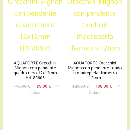
OFFERTA!
OFFERTA!
AQUAFORTE Orecchini
AQUAFORTE Orecchini
Mignon con pendente
Mignon con pendente tondo
quadro nero 12x12mm
in madreperla diametro
H4180603
12mm
Il
Il
Il
Il
110,00
€
99,00
€
120,00
€
108,00
€
Iva
Iva
prezzo
prezzo
prezzo
prezzo
Inclusa
Inclusa
originale
attuale
originale
attuale
era:
è:
era:
è:
110,00 €.
99,00 €.
120,00 €.
108,00 €