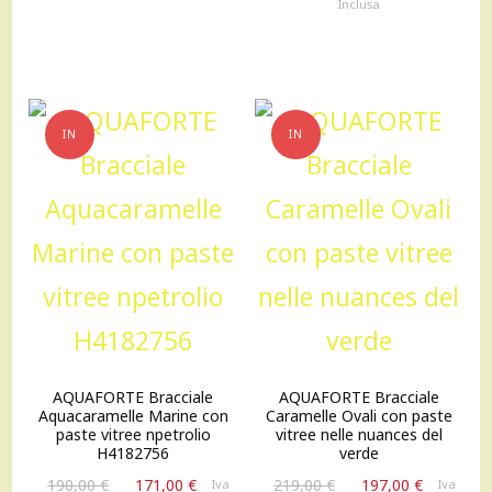
prezzo
prezzo
Inclusa
126,00 €.
113,00 €.
originale
attuale
era:
è:
205,00 €.
185,00 €
IN
IN
OFFERTA!
OFFERTA!
AQUAFORTE Bracciale
AQUAFORTE Bracciale
Aquacaramelle Marine con
Caramelle Ovali con paste
paste vitree npetrolio
vitree nelle nuances del
H4182756
verde
Il
Il
Il
Il
190,00
€
171,00
€
219,00
€
197,00
€
Iva
Iva