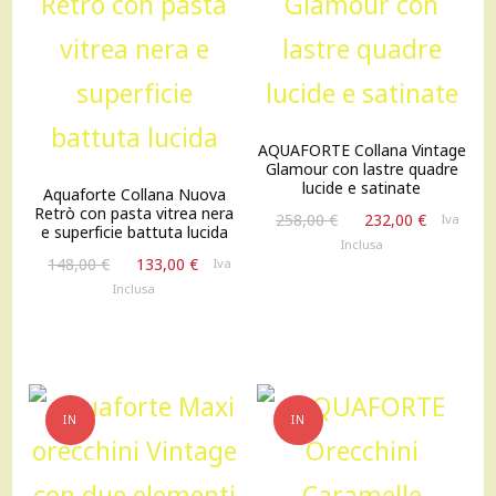
AQUAFORTE Collana Vintage
Glamour con lastre quadre
lucide e satinate
Aquaforte Collana Nuova
Retrò con pasta vitrea nera
Il
Il
258,00
€
232,00
€
Iva
e superficie battuta lucida
prezzo
prezzo
Inclusa
Il
Il
originale
attuale
148,00
€
133,00
€
Iva
prezzo
prezzo
era:
è:
Inclusa
originale
attuale
258,00 €.
232,00 €
era:
è:
148,00 €.
133,00 €.
IN
IN
OFFERTA!
OFFERTA!