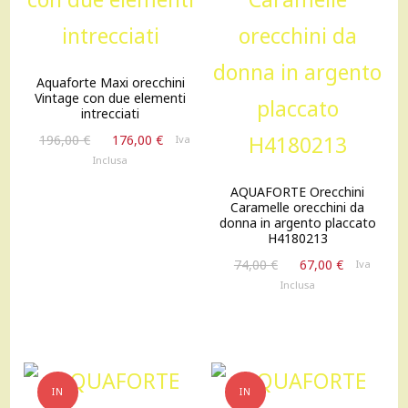
Aquaforte Maxi orecchini
Vintage con due elementi
intrecciati
Il
Il
196,00
€
176,00
€
Iva
prezzo
prezzo
Inclusa
originale
attuale
AQUAFORTE Orecchini
era:
è:
Caramelle orecchini da
196,00 €.
176,00 €.
donna in argento placcato
H4180213
Il
Il
74,00
€
67,00
€
Iva
prezzo
prezzo
Inclusa
originale
attuale
era:
è:
74,00 €.
67,00 €.
IN
IN