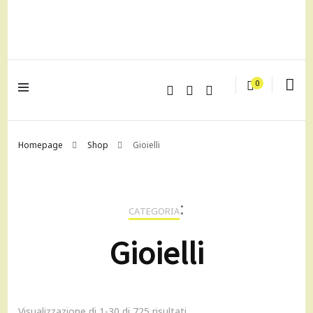
lagrustore.com
0
Homepage
Shop
Gioielli
:
CATEGORIA
Gioielli
Visualizzazione di 1-30 di 725 risultati