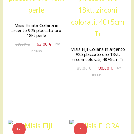
Misis Ermita Collana in
argento 925 placcato oro
18kt perle
Il
Il
69,00
€
63,00
€
Iva
Misis FIJI Collana in argento
prezzo
prezzo
Inclusa
925 placcato oro 18kt,
originale
attuale
zirconi colorati, 40+5cm Tr
era:
è:
Il
Il
88,00
€
80,00
€
69,00 €.
63,00 €.
Iva
prezzo
prezzo
Inclusa
originale
attuale
era:
è:
88,00 €.
80,00 €.
IN
IN