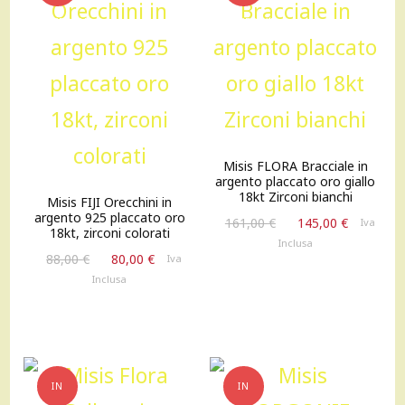
OFFERTA!
OFFERTA!
Misis FLORA Bracciale in
argento placcato oro giallo
18kt Zirconi bianchi
Misis FIJI Orecchini in
argento 925 placcato oro
Il
Il
161,00
€
145,00
€
Iva
18kt, zirconi colorati
prezzo
prezzo
Inclusa
Il
Il
originale
attuale
88,00
€
80,00
€
Iva
prezzo
prezzo
era:
è:
Inclusa
originale
attuale
161,00 €.
145,00 €
era:
è:
88,00 €.
80,00 €.
IN
IN