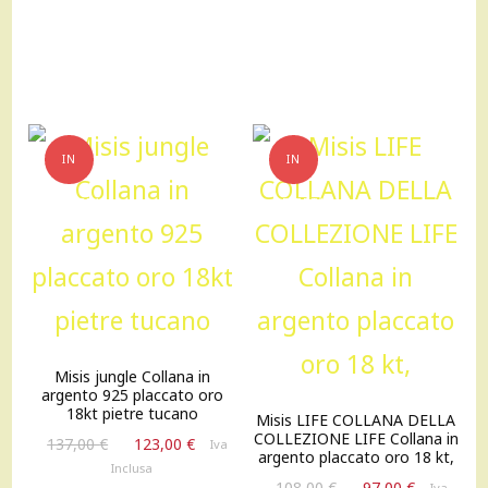
era:
è:
176,00 €.
158,00 €.
IN
IN
OFFERTA!
OFFERTA!
Misis jungle Collana in
argento 925 placcato oro
18kt pietre tucano
Misis LIFE COLLANA DELLA
COLLEZIONE LIFE Collana in
Il
Il
137,00
€
123,00
€
Iva
argento placcato oro 18 kt,
prezzo
prezzo
Inclusa
Il
Il
originale
attuale
108,00
€
97,00
€
Iva