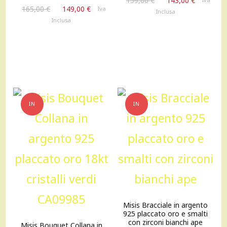
159,00
€
143,00
€
Il
Il
165,00
€
149,00
€
Iva
prezzo
prezzo
Inclusa
prezzo
prezzo
originale
attuale
Inclusa
originale
attuale
era:
è:
era:
è:
159,00 €.
143,00 €
165,00 €.
149,00 €.
IN
IN
OFFERTA!
OFFERTA!
Misis Bracciale in argento
925 placcato oro e smalti
con zirconi bianchi ape
Misis Bouquet Collana in