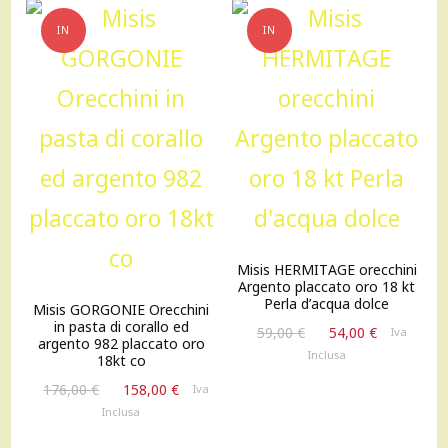
IN
IN
OFFERTA!
OFFERTA!
Misis HERMITAGE orecchini
Argento placcato oro 18 kt
Perla d’acqua dolce
Misis GORGONIE Orecchini
in pasta di corallo ed
Il
Il
59,00
€
54,00
€
Iva
argento 982 placcato oro
prezzo
prezzo
Inclusa
18kt co
originale
attuale
Il
Il
176,00
€
158,00
€
Iva
era:
è:
prezzo
prezzo
Inclusa
59,00 €.
54,00 €.
originale
attuale