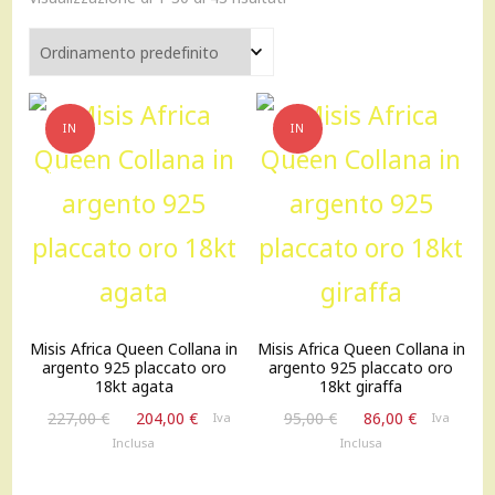
IN
IN
OFFERTA!
OFFERTA!
Misis Africa Queen Collana in
Misis Africa Queen Collana in
argento 925 placcato oro
argento 925 placcato oro
18kt agata
18kt giraffa
Il
Il
Il
Il
227,00
€
204,00
€
95,00
€
86,00
€
Iva
Iva
prezzo
prezzo
prezzo
prezzo
Inclusa
Inclusa
originale
attuale
originale
attuale
era:
è:
era:
è: