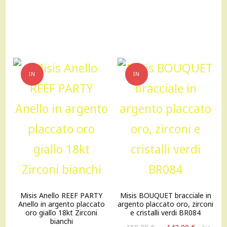
era:
è:
260,00 €.
234,00 €
IN
IN
OFFERTA!
OFFERTA!
Misis Anello REEF PARTY
Misis BOUQUET bracciale in
Anello in argento placcato
argento placcato oro, zirconi
oro giallo 18kt Zirconi
e cristalli verdi BR084
bianchi
Il
Il
Iva