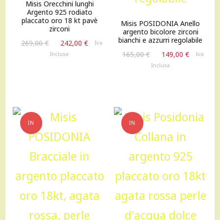
Misis Orecchini lunghi
Argento 925 rodiato
placcato oro 18 kt pavè
Misis POSIDONIA Anello
zirconi
argento bicolore zirconi
bianchi e azzurri regolabile
Il
Il
269,00
€
242,00
€
Iva
prezzo
prezzo
Il
Il
165,00
€
149,00
€
Inclusa
Iva
originale
attuale
prezzo
prezzo
Inclusa
era:
è:
originale
attuale
269,00 €.
242,00 €.
era:
è:
165,00 €.
149,00 €
IN
IN
OFFERTA!
OFFERTA!