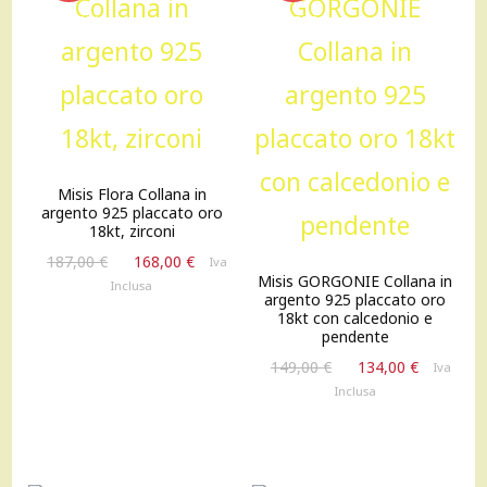
OFFERTA!
OFFERTA!
Misis Flora Collana in
argento 925 placcato oro
18kt, zirconi
Il
Il
187,00
€
168,00
€
Iva
Misis GORGONIE Collana in
prezzo
prezzo
Inclusa
argento 925 placcato oro
originale
attuale
18kt con calcedonio e
era:
è:
pendente
187,00 €.
168,00 €.
Il
Il
149,00
€
134,00
€
Iva
prezzo
prezzo
Inclusa
originale
attuale
era:
è:
149,00 €.
134,00 €