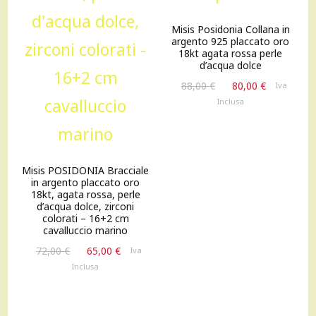
Misis Posidonia Collana in
argento 925 placcato oro
18kt agata rossa perle
d’acqua dolce
Il
Il
88,00
€
80,00
€
Iva
prezzo
prezzo
Inclusa
originale
attuale
era:
è:
88,00 €.
80,00 €.
Misis POSIDONIA Bracciale
in argento placcato oro
18kt, agata rossa, perle
d’acqua dolce, zirconi
colorati – 16+2 cm
cavalluccio marino
Il
Il
72,00
€
65,00
€
Iva
prezzo
prezzo
Inclusa
originale
attuale
era:
è:
72,00 €.
65,00 €.