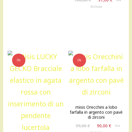
prezzo
prezzo
era:
è:
Inclusa
originale
attuale
137,00 €.
123,00 €.
era:
è:
108,00 €.
97,00 €.
IN
IN
OFFERTA!
OFFERTA!
misis Orecchini a lobo
farfalla in argento con pavé
di zirconi
Il
Il
99,00
€
90,00
€
Iva
prezzo
prezzo