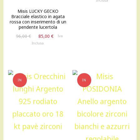
Inclusa
originale
attuale
Misis LUCKY GECKO
era:
è:
Bracciale elastico in agata
99,00 €.
90,00 €.
rossa con inserimento di un
pendente lucertola
Il
Il
96,00
€
85,00
€
Iva
prezzo
prezzo
Inclusa
originale
attuale
era:
è:
96,00 €.
85,00 €.
IN
IN
OFFERTA!
OFFERTA!