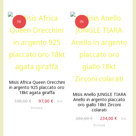
227,00 €.
204,00 €.
95,00 €.
86,00 €.
IN
IN
OFFERTA!
OFFERTA!
Misis Africa Queen Orecchini
in argento 925 placcato oro
18kt agata giraffa
Misis Anello JUNGLE TIARA
Anello in argento placcato
Il
Il
108,00
€
97,00
€
Iva
oro giallo 18kt Zirconi
prezzo
prezzo
Inclusa
colarati
originale
attuale
Il
Il
260,00
€
234,00
€
Iva
era:
è:
prezzo
prezzo
Inclusa
108,00 €.
97,00 €.
originale
attuale