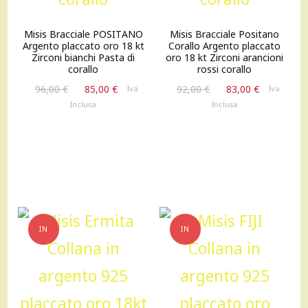
Misis Bracciale POSITANO
Misis Bracciale Positano
Argento placcato oro 18 kt
Corallo Argento placcato
Zirconi bianchi Pasta di
oro 18 kt Zirconi arancioni
corallo
rossi corallo
Il
Il
Il
Il
96,00
€
85,00
€
92,00
€
83,00
€
Iva
Iva
prezzo
prezzo
prezzo
prezzo
Inclusa
Inclusa
originale
attuale
originale
attuale
era:
è:
era:
è:
96,00 €.
85,00 €.
92,00 €.
83,00 €.
IN
IN
OFFERTA!
OFFERTA!