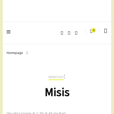
lagrustore.com
0
Homepage
:
MARCHIO
Misis
Visualizzazione di 1-30 di 43 risultati