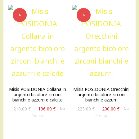
IN
IN
OFFERTA!
OFFERTA!
Misis POSIDONIA Collana in
Misis POSIDONIA Orecchini
argento bicolore zirconi
argento bicolore zirconi
bianchi e azzurri e calcite
bianchi e azzurri
Il
Il
Il
Il
218,00
€
196,00
€
223,00
€
200,00
€
Iva
Iva
prezzo
prezzo
prezzo
prezzo
Inclusa
Inclusa
originale
attuale
originale
attuale
era:
è:
era:
è:
218,00 €.
196,00 €.
223,00 €.
200,00 €