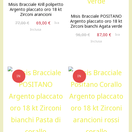
Misis Bracciale Krill polipetto
Argento placcato oro 18 kt
Zirconi arancioni
Misis Bracciale POSITANO
Argento placcato oro 18 kt
Il
Il
77,00
€
69,00
€
Iva
Zirconi bianchi Agata verde
prezzo
prezzo
Inclusa
Il
Il
originale
attuale
96,00
€
87,00
€
Iva
prezzo
prezzo
era:
è:
Inclusa
originale
attuale
77,00 €.
69,00 €.
era:
è:
96,00 €.
87,00 €.
IN
IN
OFFERTA!
OFFERTA!