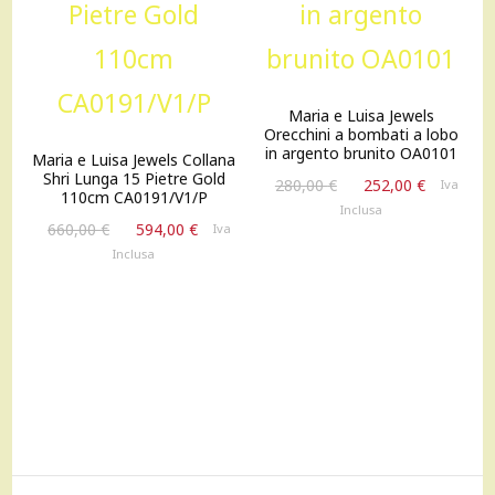
Maria e Luisa Jewels
Orecchini a bombati a lobo
in argento brunito OA0101
Maria e Luisa Jewels Collana
Shri Lunga 15 Pietre Gold
Il
Il
280,00
€
252,00
€
Iva
110cm CA0191/V1/P
prezzo
prezzo
Inclusa
Il
Il
originale
attuale
660,00
€
594,00
€
Iva
prezzo
prezzo
era:
è:
Inclusa
originale
attuale
280,00 €.
252,00 €
era:
è:
660,00 €.
594,00 €.