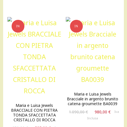
era:
è:
640,00 €.
576,00 €
IN
IN
OFFERTA!
OFFERTA!
Maria e Luisa Jewels
Bracciale in argento brunito
catena groumette BA0039
Maria e Luisa Jewels
BRACCIALE CON PIETRA
Il
Il
1.090,00
€
980,00
€
Iva
TONDA SFACCETTATA
prezzo
prezzo
Inclusa
CRISTALLO DI ROCCA
originale
attuale