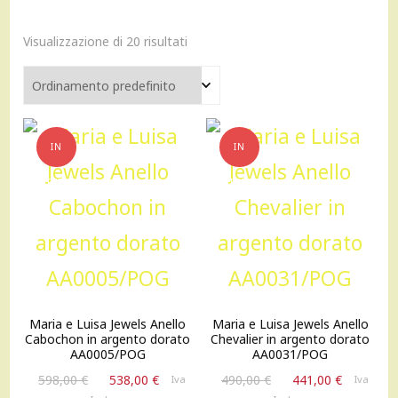
Visualizzazione di 20 risultati
IN
IN
OFFERTA!
OFFERTA!
Maria e Luisa Jewels Anello
Maria e Luisa Jewels Anello
Cabochon in argento dorato
Chevalier in argento dorato
AA0005/POG
AA0031/POG
Il
Il
Il
Il
598,00
€
538,00
€
490,00
€
441,00
€
Iva
Iva
prezzo
prezzo
prezzo
prezzo