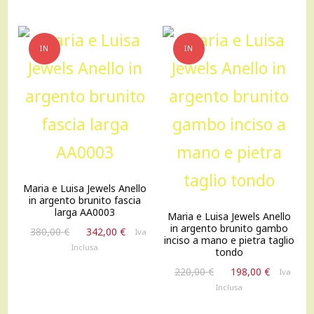
498,00 €.
448,00 €.
IN
IN
OFFERTA!
OFFERTA!
Maria e Luisa Jewels Anello
in argento brunito fascia
larga AA0003
Maria e Luisa Jewels Anello
in argento brunito gambo
Il
Il
380,00
€
342,00
€
Iva
inciso a mano e pietra taglio
prezzo
prezzo
Inclusa
tondo
originale
attuale
Il
Il
220,00
€
198,00
€
Iva
era:
è:
prezzo
prezzo
Inclusa
380,00 €.
342,00 €.
originale
attuale