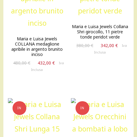
Maria e Luisa Jewels Collana
Shri girocollo, 11 pietre
tonde peridot verde
Maria e Luisa Jewels
COLLANA medaglione
Il
Il
380,00
€
342,00
€
Iva
apribile in argento brunito
prezzo
prezzo
Inclusa
inciso
originale
attuale
Il
Il
480,00
€
432,00
€
Iva
era:
è:
prezzo
prezzo
Inclusa
380,00 €.
342,00 €
originale
attuale
era:
è:
480,00 €.
432,00 €.
IN
IN
OFFERTA!
OFFERTA!