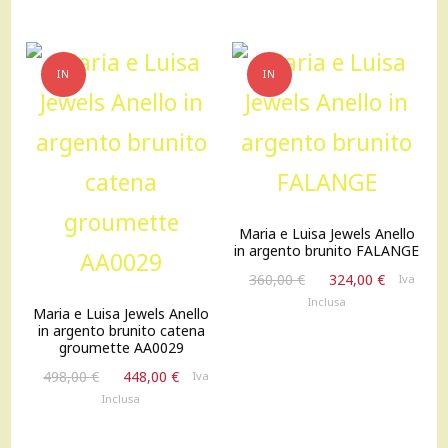
410,00 €.
369,00 €
IN
IN
OFFERTA!
OFFERTA!
Maria e Luisa Jewels Anello
in argento brunito FALANGE
Il
Il
360,00
€
324,00
€
Iva
prezzo
prezzo
Inclusa
Maria e Luisa Jewels Anello
originale
attuale
in argento brunito catena
era:
è:
groumette AA0029
360,00 €.
324,00 €
Il
Il
498,00
€
448,00
€
Iva
prezzo
prezzo
Inclusa
originale
attuale
era:
è: