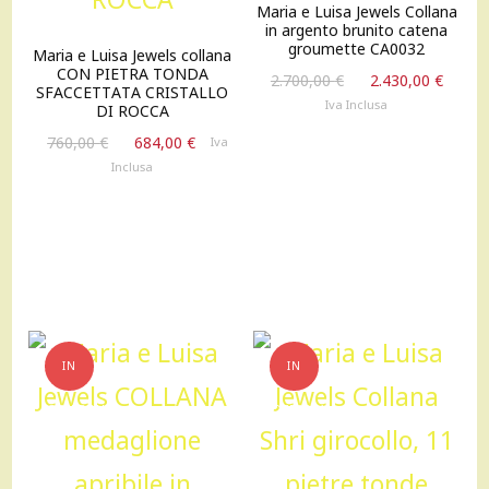
Maria e Luisa Jewels Collana
in argento brunito catena
groumette CA0032
Maria e Luisa Jewels collana
CON PIETRA TONDA
Il
Il
2.700,00
€
2.430,00
€
SFACCETTATA CRISTALLO
prezzo
prez
Iva Inclusa
DI ROCCA
originale
attu
Il
Il
760,00
€
684,00
€
Iva
era:
è:
prezzo
prezzo
Inclusa
2.700,00 €.
2.430
originale
attuale
era:
è:
760,00 €.
684,00 €.
IN
IN
OFFERTA!
OFFERTA!