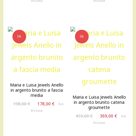
Inclusa
Inclusa
originale
attuale
originale
attuale
era:
è:
era:
è:
598,00 €.
538,00 €.
490,00 €.
441,00 €
IN
IN
OFFERTA!
OFFERTA!
Maria e Luisa Jewels Anello
in argento brunito a fascia
media
Maria e Luisa Jewels Anello
in argento brunito catena
Il
Il
198,00
€
178,00
€
Iva
groumette
prezzo
prezzo
Inclusa
Il
Il
originale
attuale
410,00
€
369,00
€
Iva
prezzo
prezzo
era:
è:
Inclusa
originale
attuale
198,00 €.
178,00 €.
era:
è: