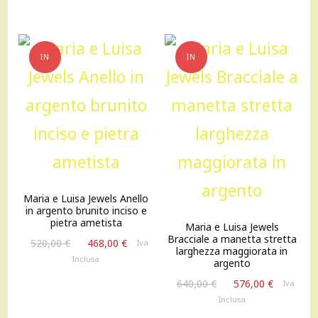
era:
è:
220,00 €.
198,00 €
IN
IN
OFFERTA!
OFFERTA!
Maria e Luisa Jewels Anello
in argento brunito inciso e
pietra ametista
Maria e Luisa Jewels
Bracciale a manetta stretta
Il
Il
520,00
€
468,00
€
Iva
larghezza maggiorata in
prezzo
prezzo
Inclusa
argento
originale
attuale
Il
Il
640,00
€
576,00
€
Iva
era:
è:
prezzo
prezzo
Inclusa
520,00 €.
468,00 €.
originale
attuale