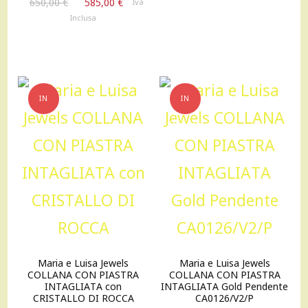
Il
Il
650,00
€
585,00
€
Iva
era:
è:
prezzo
prezzo
Inclusa
1.090,00 €.
980,00 
originale
attuale
era:
è:
650,00 €.
585,00 €.
IN
IN
OFFERTA!
OFFERTA!
Maria e Luisa Jewels
Maria e Luisa Jewels
COLLANA CON PIASTRA
COLLANA CON PIASTRA
INTAGLIATA con
INTAGLIATA Gold Pendente
CRISTALLO DI ROCCA
CA0126/V2/P